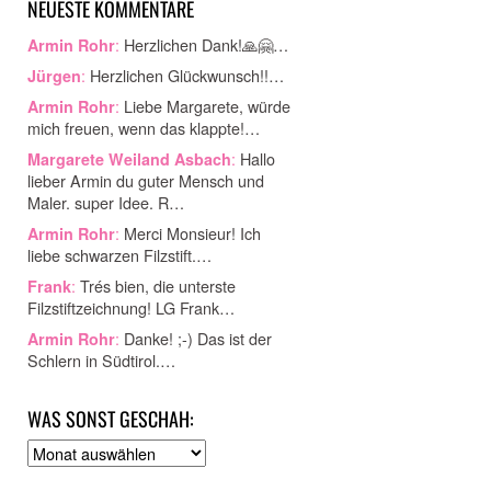
NEUESTE KOMMENTARE
:
Herzlichen Dank!🙏🤗…
Armin Rohr
:
Herzlichen Glückwunsch!!…
Jürgen
:
Liebe Margarete, würde
Armin Rohr
mich freuen, wenn das klappte!…
:
Hallo
Margarete Weiland Asbach
lieber Armin du guter Mensch und
Maler. super Idee. R…
:
Merci Monsieur! Ich
Armin Rohr
liebe schwarzen Filzstift.…
:
Trés bien, die unterste
Frank
Filzstiftzeichnung! LG Frank…
:
Danke! ;-) Das ist der
Armin Rohr
Schlern in Südtirol.…
WAS SONST GESCHAH:
A
r