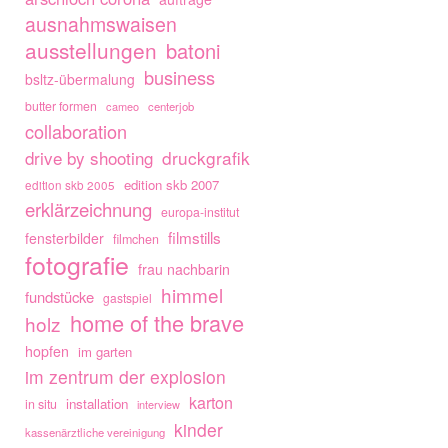
ausnahmswaisen
ausstellungen
batoni
business
bsltz-übermalung
butter formen
cameo
centerjob
collaboration
drive by shooting
druckgrafik
edition skb 2007
edition skb 2005
erklärzeichnung
europa-institut
filmstills
fensterbilder
filmchen
fotografie
frau nachbarin
himmel
fundstücke
gastspiel
home of the brave
holz
hopfen
im garten
im zentrum der explosion
karton
installation
in situ
interview
kinder
kassenärztliche vereinigung