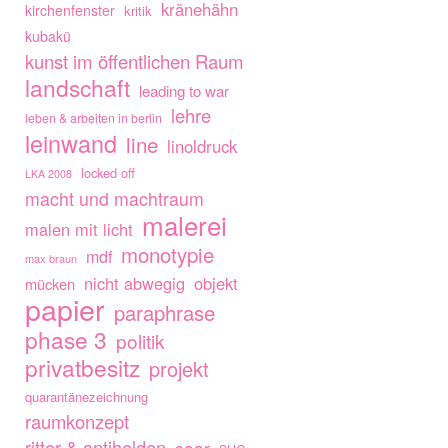
kränehähn
kirchenfenster
kritik
kubakü
kunst im öffentlichen Raum
landschaft
leading to war
lehre
leben & arbeiten in berlin
leinwand
line
linoldruck
locked off
LKA 2008
macht und machtraum
malerei
malen mit licht
monotypie
mdf
max braun
nicht abwegig
objekt
mücken
papier
paraphrase
phase 3
politik
privatbesitz
projekt
quarantänezeichnung
raumkonzept
ritter & antihelden
saar