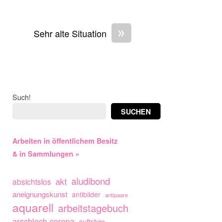
»
Sehr alte Situation
Such!
SUCHEN
Arbeiten in öffentlichem Besitz
& in Sammlungen »
aludibond
akt
absichtslos
aneignungskunst
antibilder
antipaare
aquarell
arbeitstagebuch
arschloch corona
aufträge