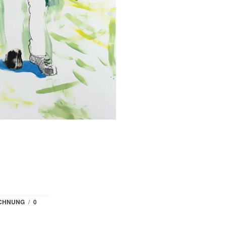
ICHNUNG
/
0