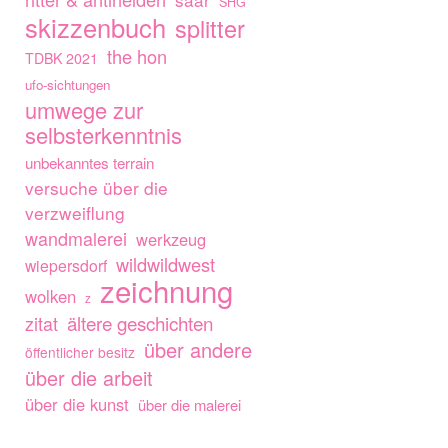
SHG
skizzenbuch
splitter
the hon
TDBK 2021
ufo-sichtungen
umwege zur
selbsterkenntnis
unbekanntes terrain
versuche über die
verzweiflung
wandmalerei
werkzeug
wildwildwest
wiepersdorf
zeichnung
wolken
z
ältere geschichten
zitat
über andere
öffentlicher besitz
über die arbeit
über die kunst
über die malerei