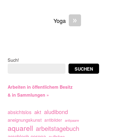
»
Yoga
Such!
SUCHEN
Arbeiten in öffentlichem Besitz
& in Sammlungen »
aludibond
akt
absichtslos
aneignungskunst
antibilder
antipaare
aquarell
arbeitstagebuch
arschloch corona
aufträge