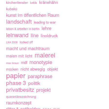
kränehähn
kirchenfenster
kritik
kubakü
kunst im öffentlichen Raum
landschaft
leading to war
lehre
leben & arbeiten in berlin
leinwand
line
linoldruck
locked off
LKA 2008
macht und machtraum
malerei
malen mit licht
monotypie
mdf
max braun
nicht abwegig
objekt
mücken
papier
paraphrase
phase 3
politik
privatbesitz
projekt
quarantänezeichnung
raumkonzept
ritter & antihelden
saar