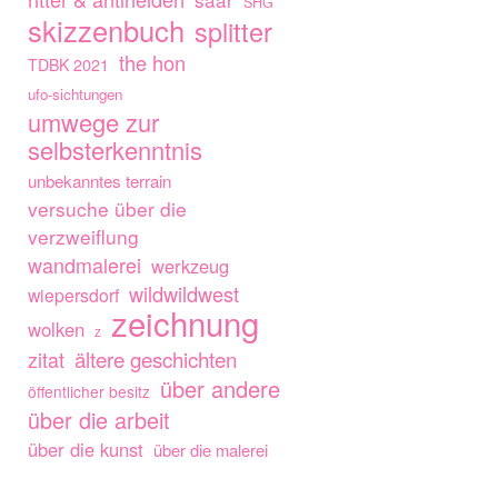
SHG
skizzenbuch
splitter
the hon
TDBK 2021
ufo-sichtungen
umwege zur
selbsterkenntnis
unbekanntes terrain
versuche über die
verzweiflung
wandmalerei
werkzeug
wildwildwest
wiepersdorf
zeichnung
wolken
z
ältere geschichten
zitat
über andere
öffentlicher besitz
über die arbeit
über die kunst
über die malerei