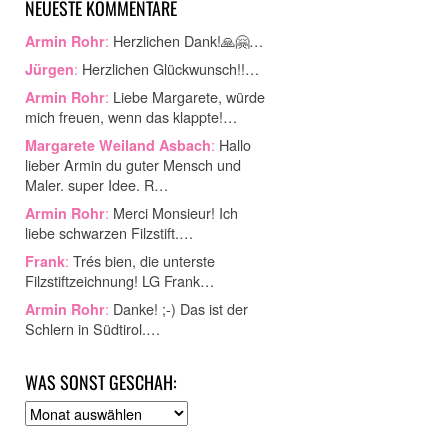
NEUESTE KOMMENTARE
:
Herzlichen Dank!🙏🤗…
Armin Rohr
:
Herzlichen Glückwunsch!!…
Jürgen
:
Liebe Margarete, würde
Armin Rohr
mich freuen, wenn das klappte!…
:
Hallo
Margarete Weiland Asbach
lieber Armin du guter Mensch und
Maler. super Idee. R…
:
Merci Monsieur! Ich
Armin Rohr
liebe schwarzen Filzstift.…
:
Trés bien, die unterste
Frank
Filzstiftzeichnung! LG Frank…
:
Danke! ;-) Das ist der
Armin Rohr
Schlern in Südtirol.…
WAS SONST GESCHAH:
A
r