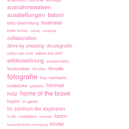
ausnahmswaisen
ausstellungen
batoni
business
bsltz-übermalung
butter formen
cameo
centerjob
collaboration
drive by shooting
druckgrafik
edition skb 2007
edition skb 2005
erklärzeichnung
europa-institut
filmstills
fensterbilder
filmchen
fotografie
frau nachbarin
himmel
fundstücke
gastspiel
home of the brave
holz
hopfen
im garten
im zentrum der explosion
karton
installation
in situ
interview
kinder
kassenärztliche vereinigung