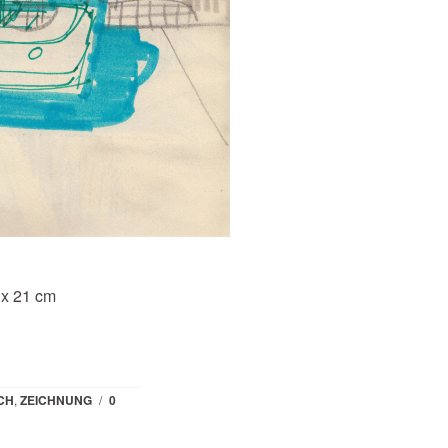
7 x 21 cm
CH
,
ZEICHNUNG
/
0