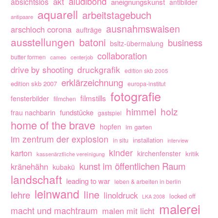
aludibond
akt
absichtslos
aneignungskunst
antibilder
aquarell
arbeitstagebuch
antipaare
ausnahmswaisen
arschloch corona
aufträge
ausstellungen
batoni
business
bsltz-übermalung
collaboration
butter formen
cameo
centerjob
drive by shooting
druckgrafik
edition skb 2005
erklärzeichnung
edition skb 2007
europa-institut
fotografie
filmstills
fensterbilder
filmchen
himmel
holz
fundstücke
frau nachbarin
gastspiel
home of the brave
hopfen
im garten
im zentrum der explosion
installation
in situ
interview
kinder
karton
kirchenfenster
kritik
kassenärztliche vereinigung
kunst im öffentlichen Raum
kränehähn
kubakü
landschaft
leading to war
leben & arbeiten in berlin
leinwand
line
lehre
linoldruck
locked off
LKA 2008
malerei
macht und machtraum
malen mit licht