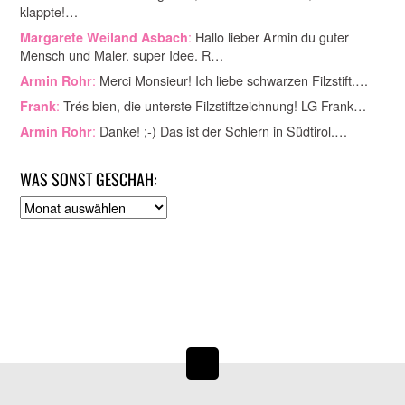
klappte!…
:
Hallo lieber Armin du guter
Margarete Weiland Asbach
Mensch und Maler. super Idee. R…
:
Merci Monsieur! Ich liebe schwarzen Filzstift.…
Armin Rohr
:
Trés bien, die unterste Filzstiftzeichnung! LG Frank…
Frank
:
Danke! ;-) Das ist der Schlern in Südtirol.…
Armin Rohr
WAS SONST GESCHAH:
A
r
c
h
i
v