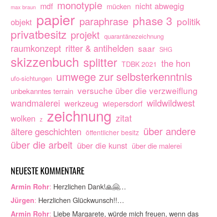
monotypie
nicht abwegig
mdf
mücken
max braun
papier
phase 3
paraphrase
politik
objekt
privatbesitz
projekt
quarantänezeichnung
raumkonzept
ritter & antihelden
saar
SHG
skizzenbuch
splitter
the hon
TDBK 2021
umwege zur selbsterkenntnis
ufo-sichtungen
versuche über die verzweiflung
unbekanntes terrain
wandmalerei
wildwildwest
werkzeug
wiepersdorf
zeichnung
zitat
wolken
z
über andere
ältere geschichten
öffentlicher besitz
über die arbeit
über die kunst
über die malerei
NEUESTE KOMMENTARE
:
Herzlichen Dank!🙏🤗…
Armin Rohr
:
Herzlichen Glückwunsch!!…
Jürgen
:
Liebe Margarete, würde mich freuen, wenn das
Armin Rohr