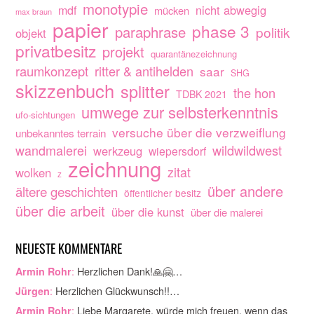
monotypie
nicht abwegig
mdf
mücken
max braun
papier
phase 3
paraphrase
politik
objekt
privatbesitz
projekt
quarantänezeichnung
raumkonzept
ritter & antihelden
saar
SHG
skizzenbuch
splitter
the hon
TDBK 2021
umwege zur selbsterkenntnis
ufo-sichtungen
versuche über die verzweiflung
unbekanntes terrain
wandmalerei
wildwildwest
werkzeug
wiepersdorf
zeichnung
zitat
wolken
z
über andere
ältere geschichten
öffentlicher besitz
über die arbeit
über die kunst
über die malerei
NEUESTE KOMMENTARE
:
Herzlichen Dank!🙏🤗…
Armin Rohr
:
Herzlichen Glückwunsch!!…
Jürgen
:
Liebe Margarete, würde mich freuen, wenn das
Armin Rohr