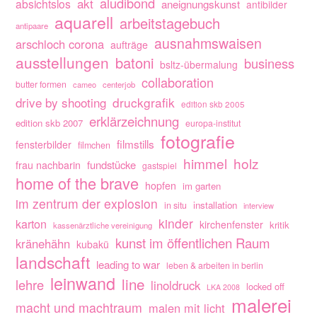
aludibond
akt
absichtslos
aneignungskunst
antibilder
aquarell
arbeitstagebuch
antipaare
ausnahmswaisen
arschloch corona
aufträge
ausstellungen
batoni
business
bsltz-übermalung
collaboration
butter formen
cameo
centerjob
drive by shooting
druckgrafik
edition skb 2005
erklärzeichnung
edition skb 2007
europa-institut
fotografie
filmstills
fensterbilder
filmchen
himmel
holz
fundstücke
frau nachbarin
gastspiel
home of the brave
hopfen
im garten
im zentrum der explosion
installation
in situ
interview
kinder
karton
kirchenfenster
kritik
kassenärztliche vereinigung
kunst im öffentlichen Raum
kränehähn
kubakü
landschaft
leading to war
leben & arbeiten in berlin
leinwand
line
lehre
linoldruck
locked off
LKA 2008
malerei
macht und machtraum
malen mit licht