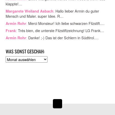
klappte!…
:
Hallo lieber Armin du guter
Margarete Weiland Asbach
Mensch und Maler. super Idee. R…
:
Merci Monsieur! Ich liebe schwarzen Filzstift.…
Armin Rohr
:
Trés bien, die unterste Filzstiftzeichnung! LG Frank…
Frank
:
Danke! ;-) Das ist der Schlern in Südtirol.…
Armin Rohr
WAS SONST GESCHAH:
A
r
c
h
i
v