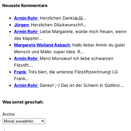
Neueste Kommentare
Armin Rohr
:
Herzlichen Dank!🙏🤗…
Jürgen
:
Herzlichen Glückwunsch!!…
Armin Rohr
:
Liebe Margarete, würde mich freuen, wenn
das klappte!…
Margarete Weiland Asbach
:
Hallo lieber Armin du guter
Mensch und Maler. super Idee. R…
Armin Rohr
:
Merci Monsieur! Ich liebe schwarzen
Filzstift.…
Frank
:
Trés bien, die unterste Filzstiftzeichnung! LG
Frank…
Armin Rohr
:
Danke! ;-) Das ist der Schlern in Südtirol.…
Was sonst geschah:
Archiv