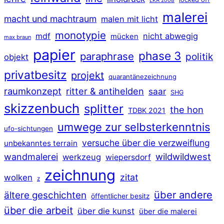
LKA 2008
malerei
macht und machtraum
malen mit licht
monotypie
mdf
nicht abwegig
mücken
max braun
papier
phase 3
paraphrase
politik
objekt
privatbesitz
projekt
quarantänezeichnung
raumkonzept
ritter & antihelden
saar
SHG
skizzenbuch
splitter
the hon
TDBK 2021
umwege zur selbsterkenntnis
ufo-sichtungen
versuche über die verzweiflung
unbekanntes terrain
wildwildwest
wandmalerei
werkzeug
wiepersdorf
zeichnung
zitat
wolken
z
über andere
ältere geschichten
öffentlicher besitz
über die arbeit
über die kunst
über die malerei