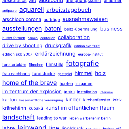
akt
absichtslos
aneignungskunst
antibilder
aquarell
arbeitstagebuch
antipaare
ausnahmswaisen
arschloch corona
aufträge
ausstellungen
batoni
business
bsltz-übermalung
collaboration
butter formen
cameo
centerjob
druckgrafik
drive by shooting
edition skb 2005
erklärzeichnung
edition skb 2007
europa-institut
fotografie
filmstills
fensterbilder
filmchen
himmel
holz
frau nachbarin
fundstücke
gastspiel
home of the brave
hopfen
im garten
im zentrum der explosion
installation
in situ
interview
kinder
karton
kirchenfenster
kritik
kassenärztliche vereinigung
kunst im öffentlichen Raum
kränehähn
kubakü
landschaft
leading to war
leben & arbeiten in berlin
leinwand
line
lehre
linoldruck
locked off