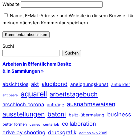
Website
Name, E-Mail-Adresse und Website in diesem Browser für
meinen nächsten Kommentar speichern.
Such!
Suchen
Arbeiten in öffentlichem Besitz
& in Sammlungen »
aludibond
akt
absichtslos
aneignungskunst
antibilder
aquarell
arbeitstagebuch
antipaare
ausnahmswaisen
arschloch corona
aufträge
ausstellungen
batoni
business
bsltz-übermalung
collaboration
butter formen
cameo
centerjob
druckgrafik
drive by shooting
edition skb 2005