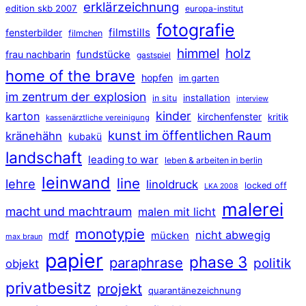
erklärzeichnung
edition skb 2007
europa-institut
fotografie
filmstills
fensterbilder
filmchen
himmel
holz
frau nachbarin
fundstücke
gastspiel
home of the brave
hopfen
im garten
im zentrum der explosion
installation
in situ
interview
kinder
karton
kirchenfenster
kritik
kassenärztliche vereinigung
kunst im öffentlichen Raum
kränehähn
kubakü
landschaft
leading to war
leben & arbeiten in berlin
leinwand
line
lehre
linoldruck
locked off
LKA 2008
malerei
macht und machtraum
malen mit licht
monotypie
mdf
nicht abwegig
mücken
max braun
papier
phase 3
paraphrase
politik
objekt
privatbesitz
projekt
quarantänezeichnung