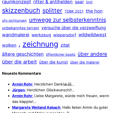
raumkonzept
ritter & antihelden
saar
SHG
skizzenbuch
splitter
the hon
TDBK 2021
umwege zur selbsterkenntnis
ufo-sichtungen
versuche über die verzweiflung
unbekanntes terrain
wildwildwest
wandmalerei
werkzeug
wiepersdorf
zeichnung
zitat
wolken
z
über andere
ältere geschichten
öffentlicher besitz
über die arbeit
über die kunst
über die malerei
Neueste Kommentare
Armin Rohr
:
Herzlichen Dank!🙏🤗…
Jürgen
:
Herzlichen Glückwunsch!!…
Armin Rohr
:
Liebe Margarete, würde mich freuen, wenn
das klappte!…
Margarete Weiland Asbach
:
Hallo lieber Armin du guter