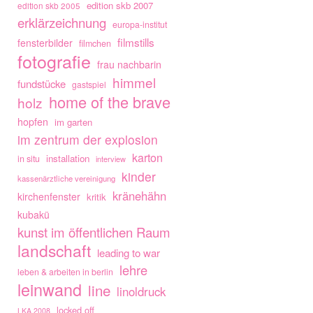
edition skb 2007
edition skb 2005
erklärzeichnung
europa-institut
filmstills
fensterbilder
filmchen
fotografie
frau nachbarin
himmel
fundstücke
gastspiel
home of the brave
holz
hopfen
im garten
im zentrum der explosion
karton
installation
in situ
interview
kinder
kassenärztliche vereinigung
kränehähn
kirchenfenster
kritik
kubakü
kunst im öffentlichen Raum
landschaft
leading to war
lehre
leben & arbeiten in berlin
leinwand
line
linoldruck
locked off
LKA 2008