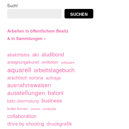
Such!
SUCHEN
Arbeiten in öffentlichem Besitz
& in Sammlungen »
aludibond
akt
absichtslos
aneignungskunst
antibilder
antipaare
aquarell
arbeitstagebuch
arschloch corona
aufträge
ausnahmswaisen
ausstellungen
batoni
business
bsltz-übermalung
butter formen
cameo
centerjob
collaboration
drive by shooting
druckgrafik