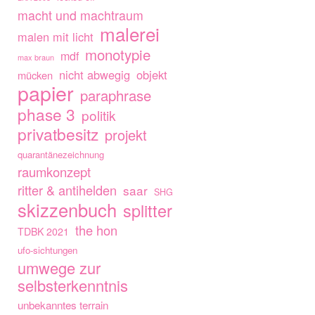
macht und machtraum
malerei
malen mit licht
monotypie
mdf
max braun
nicht abwegig
objekt
mücken
papier
paraphrase
phase 3
politik
privatbesitz
projekt
quarantänezeichnung
raumkonzept
ritter & antihelden
saar
SHG
skizzenbuch
splitter
the hon
TDBK 2021
ufo-sichtungen
umwege zur
selbsterkenntnis
unbekanntes terrain