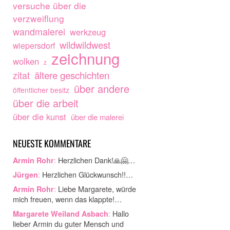
versuche über die
verzweiflung
wandmalerei
werkzeug
wildwildwest
wiepersdorf
zeichnung
wolken
z
ältere geschichten
zitat
über andere
öffentlicher besitz
über die arbeit
über die kunst
über die malerei
NEUESTE KOMMENTARE
:
Herzlichen Dank!🙏🤗…
Armin Rohr
:
Herzlichen Glückwunsch!!…
Jürgen
:
Liebe Margarete, würde
Armin Rohr
mich freuen, wenn das klappte!…
:
Hallo
Margarete Weiland Asbach
lieber Armin du guter Mensch und