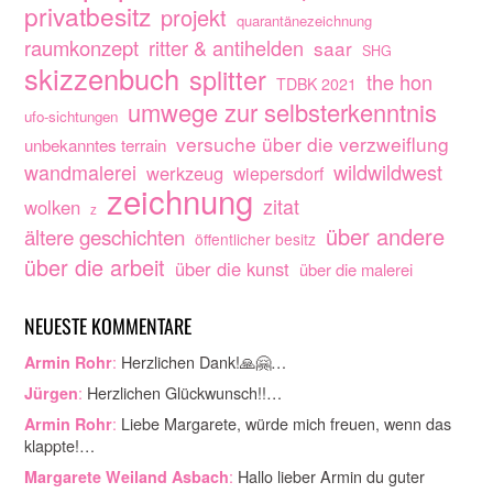
privatbesitz
projekt
quarantänezeichnung
raumkonzept
ritter & antihelden
saar
SHG
skizzenbuch
splitter
the hon
TDBK 2021
umwege zur selbsterkenntnis
ufo-sichtungen
versuche über die verzweiflung
unbekanntes terrain
wandmalerei
wildwildwest
werkzeug
wiepersdorf
zeichnung
zitat
wolken
z
über andere
ältere geschichten
öffentlicher besitz
über die arbeit
über die kunst
über die malerei
NEUESTE KOMMENTARE
:
Herzlichen Dank!🙏🤗…
Armin Rohr
:
Herzlichen Glückwunsch!!…
Jürgen
:
Liebe Margarete, würde mich freuen, wenn das
Armin Rohr
klappte!…
:
Hallo lieber Armin du guter
Margarete Weiland Asbach