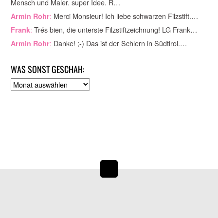
Mensch und Maler. super Idee. R…
:
Merci Monsieur! Ich liebe schwarzen Filzstift.…
Armin Rohr
:
Trés bien, die unterste Filzstiftzeichnung! LG Frank…
Frank
:
Danke! ;-) Das ist der Schlern in Südtirol.…
Armin Rohr
WAS SONST GESCHAH:
A
r
c
h
i
v