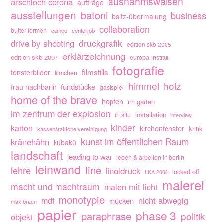
ausnahmswaisen
arschloch corona
aufträge
ausstellungen
batoni
business
bsltz-übermalung
collaboration
butter formen
cameo
centerjob
drive by shooting
druckgrafik
edition skb 2005
erklärzeichnung
edition skb 2007
europa-institut
fotografie
filmstills
fensterbilder
filmchen
himmel
holz
fundstücke
frau nachbarin
gastspiel
home of the brave
hopfen
im garten
im zentrum der explosion
installation
in situ
interview
kinder
karton
kirchenfenster
kritik
kassenärztliche vereinigung
kunst im öffentlichen Raum
kränehähn
kubakü
landschaft
leading to war
leben & arbeiten in berlin
leinwand
line
lehre
linoldruck
locked off
LKA 2008
malerei
macht und machtraum
malen mit licht
monotypie
nicht abwegig
mdf
mücken
max braun
papier
phase 3
paraphrase
politik
objekt