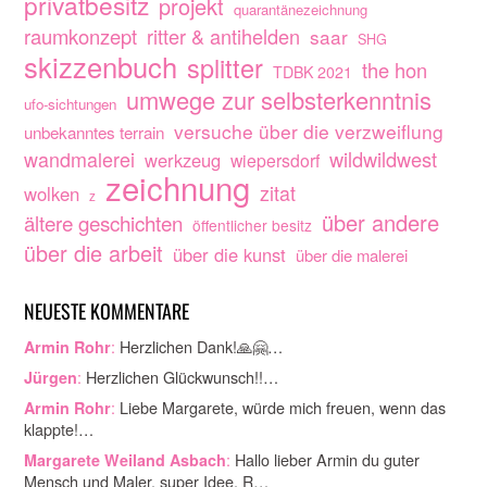
privatbesitz
projekt
quarantänezeichnung
raumkonzept
ritter & antihelden
saar
SHG
skizzenbuch
splitter
the hon
TDBK 2021
umwege zur selbsterkenntnis
ufo-sichtungen
versuche über die verzweiflung
unbekanntes terrain
wandmalerei
wildwildwest
werkzeug
wiepersdorf
zeichnung
zitat
wolken
z
über andere
ältere geschichten
öffentlicher besitz
über die arbeit
über die kunst
über die malerei
NEUESTE KOMMENTARE
:
Herzlichen Dank!🙏🤗…
Armin Rohr
:
Herzlichen Glückwunsch!!…
Jürgen
:
Liebe Margarete, würde mich freuen, wenn das
Armin Rohr
klappte!…
:
Hallo lieber Armin du guter
Margarete Weiland Asbach
Mensch und Maler. super Idee. R…