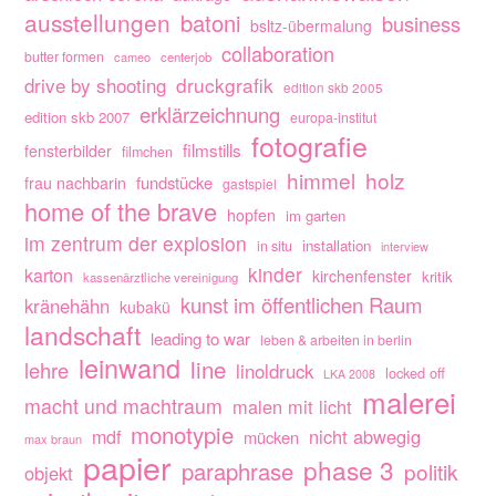
ausstellungen
batoni
business
bsltz-übermalung
collaboration
butter formen
cameo
centerjob
drive by shooting
druckgrafik
edition skb 2005
erklärzeichnung
edition skb 2007
europa-institut
fotografie
filmstills
fensterbilder
filmchen
himmel
holz
fundstücke
frau nachbarin
gastspiel
home of the brave
hopfen
im garten
im zentrum der explosion
installation
in situ
interview
kinder
karton
kirchenfenster
kritik
kassenärztliche vereinigung
kunst im öffentlichen Raum
kränehähn
kubakü
landschaft
leading to war
leben & arbeiten in berlin
leinwand
line
lehre
linoldruck
locked off
LKA 2008
malerei
macht und machtraum
malen mit licht
monotypie
nicht abwegig
mdf
mücken
max braun
papier
phase 3
paraphrase
politik
objekt