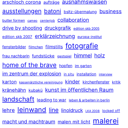
ausnahmswaisen
arschloch corona
aufträge
ausstellungen
batoni
business
bsltz-übermalung
collaboration
butter formen
cameo
centerjob
druckgrafik
drive by shooting
edition skb 2005
erklärzeichnung
edition skb 2007
europa-institut
fotografie
filmstills
fensterbilder
filmchen
himmel
holz
frau nachbarin
fundstücke
gastspiel
home of the brave
hopfen
im garten
im zentrum der explosion
installation
in situ
interview
kinder
karton
kirchenfenster
kritik
kassenärztliche vereinigung
kunst im öffentlichen Raum
kränehähn
kubakü
landschaft
leading to war
leben & arbeiten in berlin
leinwand
line
lehre
linoldruck
locked off
LKA 2008
malerei
macht und machtraum
malen mit licht