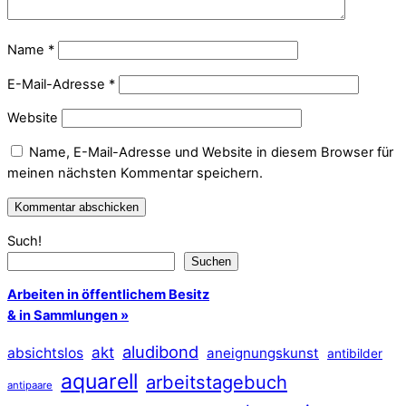
Name
*
E-Mail-Adresse
*
Website
Name, E-Mail-Adresse und Website in diesem Browser für
meinen nächsten Kommentar speichern.
Such!
Suchen
Arbeiten in öffentlichem Besitz
& in Sammlungen »
aludibond
akt
absichtslos
aneignungskunst
antibilder
aquarell
arbeitstagebuch
antipaare