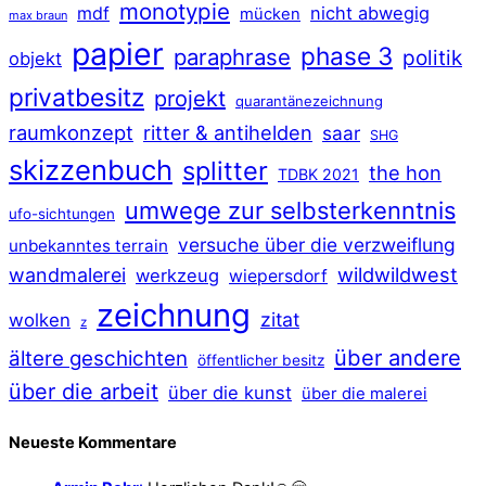
monotypie
mdf
nicht abwegig
mücken
max braun
papier
phase 3
paraphrase
politik
objekt
privatbesitz
projekt
quarantänezeichnung
raumkonzept
ritter & antihelden
saar
SHG
skizzenbuch
splitter
the hon
TDBK 2021
umwege zur selbsterkenntnis
ufo-sichtungen
versuche über die verzweiflung
unbekanntes terrain
wildwildwest
wandmalerei
werkzeug
wiepersdorf
zeichnung
zitat
wolken
z
über andere
ältere geschichten
öffentlicher besitz
über die arbeit
über die kunst
über die malerei
Neueste Kommentare