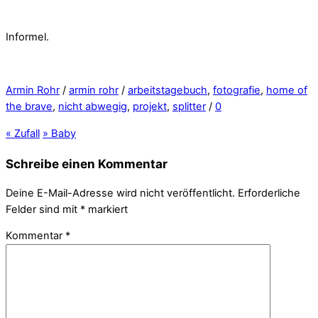
Informel.
Armin Rohr
/
armin rohr
/
arbeitstagebuch
,
fotografie
,
home of
the brave
,
nicht abwegig
,
projekt
,
splitter
/
0
«
Zufall
»
Baby
Schreibe einen Kommentar
Deine E-Mail-Adresse wird nicht veröffentlicht.
Erforderliche
Felder sind mit
*
markiert
Kommentar
*