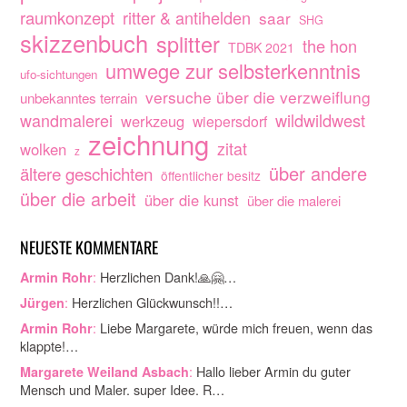
raumkonzept
ritter & antihelden
saar
SHG
skizzenbuch
splitter
the hon
TDBK 2021
umwege zur selbsterkenntnis
ufo-sichtungen
versuche über die verzweiflung
unbekanntes terrain
wandmalerei
wildwildwest
werkzeug
wiepersdorf
zeichnung
zitat
wolken
z
über andere
ältere geschichten
öffentlicher besitz
über die arbeit
über die kunst
über die malerei
NEUESTE KOMMENTARE
:
Herzlichen Dank!🙏🤗…
Armin Rohr
:
Herzlichen Glückwunsch!!…
Jürgen
:
Liebe Margarete, würde mich freuen, wenn das
Armin Rohr
klappte!…
:
Hallo lieber Armin du guter
Margarete Weiland Asbach
Mensch und Maler. super Idee. R…