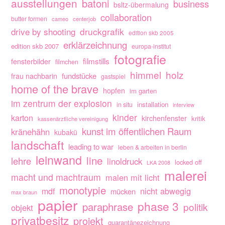
ausstellungen
batoni
business
bsltz-übermalung
collaboration
butter formen
cameo
centerjob
drive by shooting
druckgrafik
edition skb 2005
erklärzeichnung
edition skb 2007
europa-institut
fotografie
filmstills
fensterbilder
filmchen
himmel
holz
fundstücke
frau nachbarin
gastspiel
home of the brave
hopfen
im garten
im zentrum der explosion
installation
in situ
interview
kinder
karton
kirchenfenster
kritik
kassenärztliche vereinigung
kunst im öffentlichen Raum
kränehähn
kubakü
landschaft
leading to war
leben & arbeiten in berlin
leinwand
line
lehre
linoldruck
locked off
LKA 2008
malerei
macht und machtraum
malen mit licht
monotypie
nicht abwegig
mdf
mücken
max braun
papier
phase 3
paraphrase
politik
objekt
privatbesitz
projekt
quarantänezeichnung