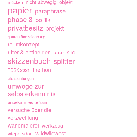
nicht abwegig
objekt
mücken
papier
paraphrase
phase 3
politik
privatbesitz
projekt
quarantänezeichnung
raumkonzept
ritter & antihelden
saar
SHG
skizzenbuch
splitter
the hon
TDBK 2021
ufo-sichtungen
umwege zur
selbsterkenntnis
unbekanntes terrain
versuche über die
verzweiflung
wandmalerei
werkzeug
wildwildwest
wiepersdorf