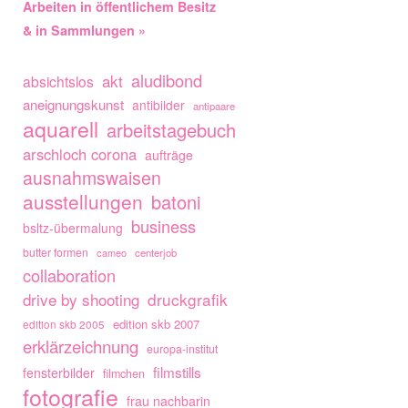
Arbeiten in öffentlichem Besitz
& in Sammlungen »
aludibond
akt
absichtslos
aneignungskunst
antibilder
antipaare
aquarell
arbeitstagebuch
arschloch corona
aufträge
ausnahmswaisen
ausstellungen
batoni
business
bsltz-übermalung
butter formen
cameo
centerjob
collaboration
drive by shooting
druckgrafik
edition skb 2007
edition skb 2005
erklärzeichnung
europa-institut
filmstills
fensterbilder
filmchen
fotografie
frau nachbarin