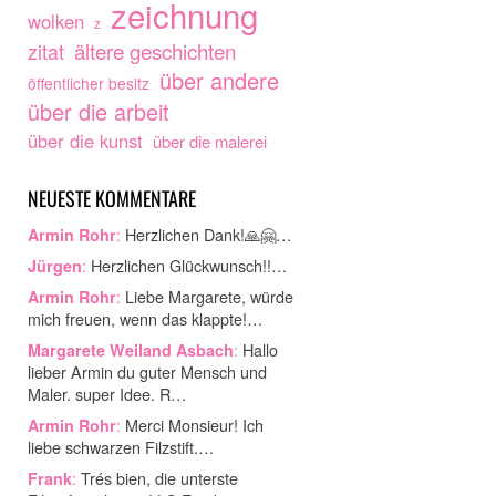
zeichnung
wolken
z
ältere geschichten
zitat
über andere
öffentlicher besitz
über die arbeit
über die kunst
über die malerei
NEUESTE KOMMENTARE
:
Herzlichen Dank!🙏🤗…
Armin Rohr
:
Herzlichen Glückwunsch!!…
Jürgen
:
Liebe Margarete, würde
Armin Rohr
mich freuen, wenn das klappte!…
:
Hallo
Margarete Weiland Asbach
lieber Armin du guter Mensch und
Maler. super Idee. R…
:
Merci Monsieur! Ich
Armin Rohr
liebe schwarzen Filzstift.…
:
Trés bien, die unterste
Frank