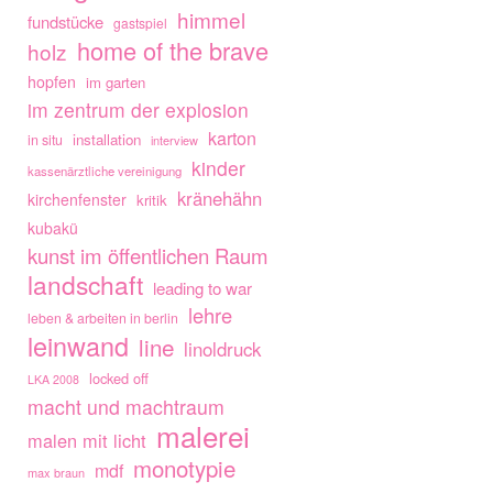
himmel
fundstücke
gastspiel
home of the brave
holz
hopfen
im garten
im zentrum der explosion
karton
installation
in situ
interview
kinder
kassenärztliche vereinigung
kränehähn
kirchenfenster
kritik
kubakü
kunst im öffentlichen Raum
landschaft
leading to war
lehre
leben & arbeiten in berlin
leinwand
line
linoldruck
locked off
LKA 2008
macht und machtraum
malerei
malen mit licht
monotypie
mdf
max braun