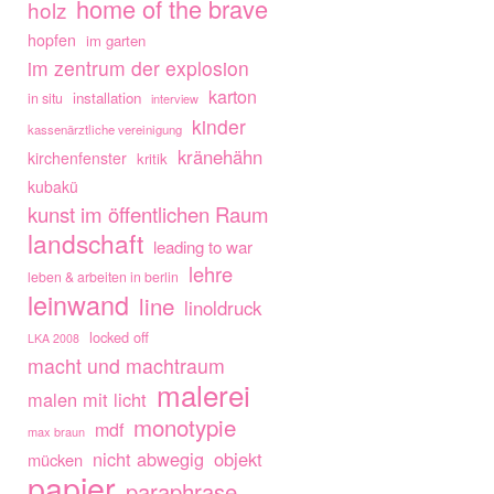
home of the brave
holz
hopfen
im garten
im zentrum der explosion
karton
installation
in situ
interview
kinder
kassenärztliche vereinigung
kränehähn
kirchenfenster
kritik
kubakü
kunst im öffentlichen Raum
landschaft
leading to war
lehre
leben & arbeiten in berlin
leinwand
line
linoldruck
locked off
LKA 2008
macht und machtraum
malerei
malen mit licht
monotypie
mdf
max braun
nicht abwegig
objekt
mücken
papier
paraphrase