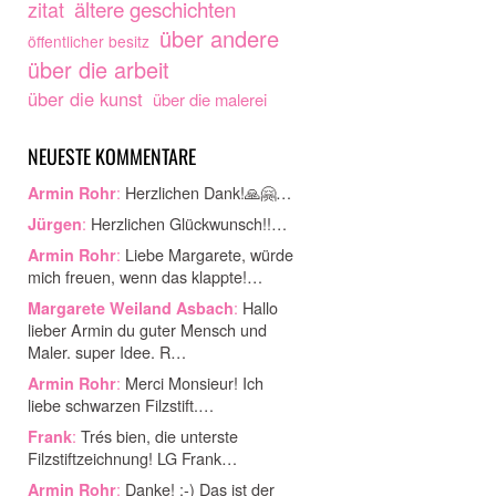
ältere geschichten
zitat
über andere
öffentlicher besitz
über die arbeit
über die kunst
über die malerei
NEUESTE KOMMENTARE
:
Herzlichen Dank!🙏🤗…
Armin Rohr
:
Herzlichen Glückwunsch!!…
Jürgen
:
Liebe Margarete, würde
Armin Rohr
mich freuen, wenn das klappte!…
:
Hallo
Margarete Weiland Asbach
lieber Armin du guter Mensch und
Maler. super Idee. R…
:
Merci Monsieur! Ich
Armin Rohr
liebe schwarzen Filzstift.…
:
Trés bien, die unterste
Frank
Filzstiftzeichnung! LG Frank…
:
Danke! ;-) Das ist der
Armin Rohr