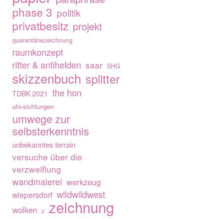
phase 3
politik
privatbesitz
projekt
quarantänezeichnung
raumkonzept
ritter & antihelden
saar
SHG
skizzenbuch
splitter
the hon
TDBK 2021
ufo-sichtungen
umwege zur
selbsterkenntnis
unbekanntes terrain
versuche über die
verzweiflung
wandmalerei
werkzeug
wildwildwest
wiepersdorf
zeichnung
wolken
z