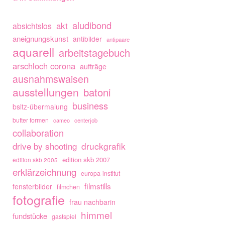
aludibond
akt
absichtslos
aneignungskunst
antibilder
antipaare
aquarell
arbeitstagebuch
arschloch corona
aufträge
ausnahmswaisen
ausstellungen
batoni
business
bsltz-übermalung
butter formen
cameo
centerjob
collaboration
drive by shooting
druckgrafik
edition skb 2007
edition skb 2005
erklärzeichnung
europa-institut
filmstills
fensterbilder
filmchen
fotografie
frau nachbarin
himmel
fundstücke
gastspiel