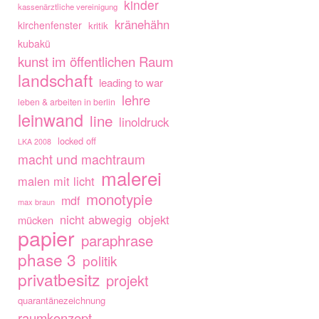
kinder
kassenärztliche vereinigung
kränehähn
kirchenfenster
kritik
kubakü
kunst im öffentlichen Raum
landschaft
leading to war
lehre
leben & arbeiten in berlin
leinwand
line
linoldruck
locked off
LKA 2008
macht und machtraum
malerei
malen mit licht
monotypie
mdf
max braun
nicht abwegig
objekt
mücken
papier
paraphrase
phase 3
politik
privatbesitz
projekt
quarantänezeichnung
raumkonzept