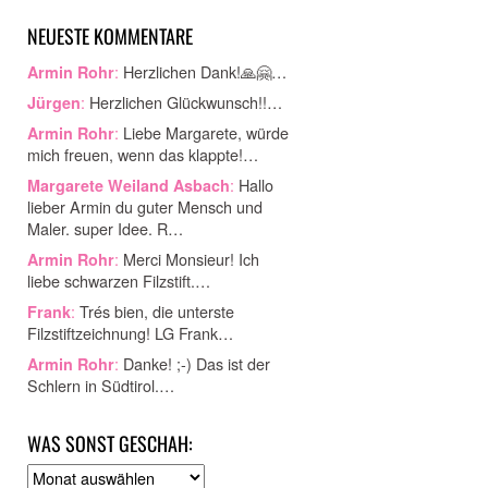
NEUESTE KOMMENTARE
:
Herzlichen Dank!🙏🤗…
Armin Rohr
:
Herzlichen Glückwunsch!!…
Jürgen
:
Liebe Margarete, würde
Armin Rohr
mich freuen, wenn das klappte!…
:
Hallo
Margarete Weiland Asbach
lieber Armin du guter Mensch und
Maler. super Idee. R…
:
Merci Monsieur! Ich
Armin Rohr
liebe schwarzen Filzstift.…
:
Trés bien, die unterste
Frank
Filzstiftzeichnung! LG Frank…
:
Danke! ;-) Das ist der
Armin Rohr
Schlern in Südtirol.…
WAS SONST GESCHAH:
A