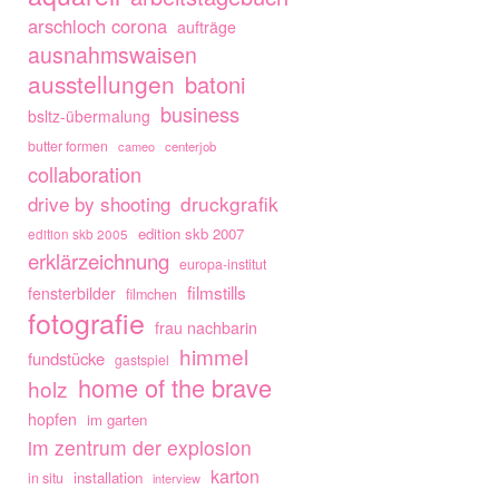
arschloch corona
aufträge
ausnahmswaisen
ausstellungen
batoni
business
bsltz-übermalung
butter formen
cameo
centerjob
collaboration
drive by shooting
druckgrafik
edition skb 2007
edition skb 2005
erklärzeichnung
europa-institut
filmstills
fensterbilder
filmchen
fotografie
frau nachbarin
himmel
fundstücke
gastspiel
home of the brave
holz
hopfen
im garten
im zentrum der explosion
karton
installation
in situ
interview