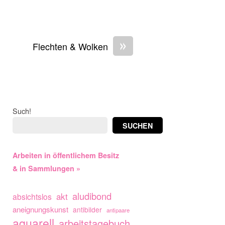
»
Flechten & Wolken
Such!
SUCHEN
Arbeiten in öffentlichem Besitz
& in Sammlungen »
aludibond
akt
absichtslos
aneignungskunst
antibilder
antipaare
aquarell
arbeitstagebuch