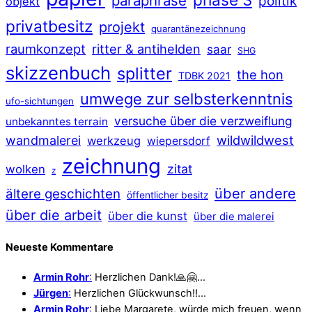
paraphrase
politik
objekt
privatbesitz
projekt
quarantänezeichnung
raumkonzept
ritter & antihelden
saar
SHG
skizzenbuch
splitter
the hon
TDBK 2021
umwege zur selbsterkenntnis
ufo-sichtungen
versuche über die verzweiflung
unbekanntes terrain
wildwildwest
wandmalerei
werkzeug
wiepersdorf
zeichnung
zitat
wolken
z
über andere
ältere geschichten
öffentlicher besitz
über die arbeit
über die kunst
über die malerei
Neueste Kommentare
Armin Rohr
:
Herzlichen Dank!🙏🤗…
Jürgen
:
Herzlichen Glückwunsch!!…
Armin Rohr
:
Liebe Margarete, würde mich freuen, wenn