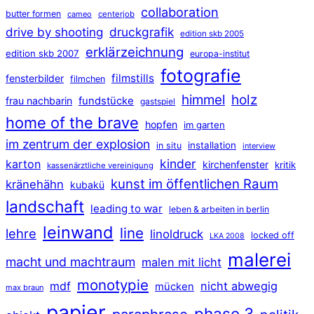
collaboration
butter formen
cameo
centerjob
druckgrafik
drive by shooting
edition skb 2005
erklärzeichnung
edition skb 2007
europa-institut
fotografie
filmstills
fensterbilder
filmchen
himmel
holz
frau nachbarin
fundstücke
gastspiel
home of the brave
hopfen
im garten
im zentrum der explosion
installation
in situ
interview
kinder
karton
kirchenfenster
kritik
kassenärztliche vereinigung
kunst im öffentlichen Raum
kränehähn
kubakü
landschaft
leading to war
leben & arbeiten in berlin
leinwand
line
lehre
linoldruck
locked off
LKA 2008
malerei
macht und machtraum
malen mit licht
monotypie
mdf
nicht abwegig
mücken
max braun
papier
phase 3