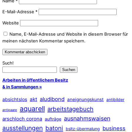
Name
*
E-Mail-Adresse
*
Website
Name, E-Mail-Adresse und Website in diesem Browser für
meinen nächsten Kommentar speichern.
Such!
Suchen
Arbeiten in öffentlichem Besitz
& in Sammlungen »
aludibond
akt
absichtslos
aneignungskunst
antibilder
aquarell
arbeitstagebuch
antipaare
ausnahmswaisen
arschloch corona
aufträge
ausstellungen
batoni
business
bsltz-übermalung