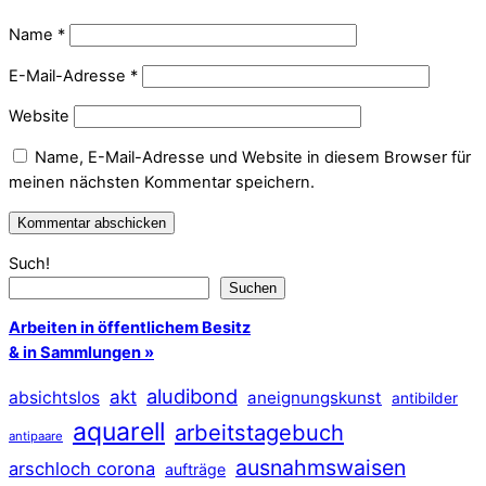
Name
*
E-Mail-Adresse
*
Website
Name, E-Mail-Adresse und Website in diesem Browser für
meinen nächsten Kommentar speichern.
Such!
Suchen
Arbeiten in öffentlichem Besitz
& in Sammlungen »
aludibond
akt
absichtslos
aneignungskunst
antibilder
aquarell
arbeitstagebuch
antipaare
ausnahmswaisen
arschloch corona
aufträge