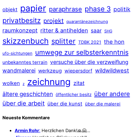
papier
phase 3
paraphrase
politik
objekt
privatbesitz
projekt
quarantänezeichnung
raumkonzept
ritter & antihelden
saar
SHG
skizzenbuch
splitter
the hon
TDBK 2021
umwege zur selbsterkenntnis
ufo-sichtungen
versuche über die verzweiflung
unbekanntes terrain
wildwildwest
wandmalerei
werkzeug
wiepersdorf
zeichnung
zitat
wolken
z
über andere
ältere geschichten
öffentlicher besitz
über die arbeit
über die kunst
über die malerei
Neueste Kommentare
Armin Rohr
:
Herzlichen Dank!🙏🤗…