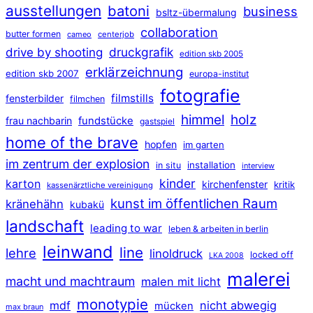
ausstellungen
batoni
business
bsltz-übermalung
collaboration
butter formen
cameo
centerjob
druckgrafik
drive by shooting
edition skb 2005
erklärzeichnung
edition skb 2007
europa-institut
fotografie
filmstills
fensterbilder
filmchen
himmel
holz
frau nachbarin
fundstücke
gastspiel
home of the brave
hopfen
im garten
im zentrum der explosion
installation
in situ
interview
kinder
karton
kirchenfenster
kritik
kassenärztliche vereinigung
kunst im öffentlichen Raum
kränehähn
kubakü
landschaft
leading to war
leben & arbeiten in berlin
leinwand
line
lehre
linoldruck
locked off
LKA 2008
malerei
macht und machtraum
malen mit licht
monotypie
mdf
nicht abwegig
mücken
max braun