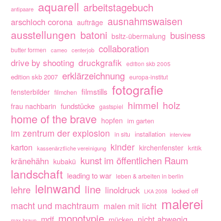
aquarell
arbeitstagebuch
antipaare
ausnahmswaisen
arschloch corona
aufträge
ausstellungen
batoni
business
bsltz-übermalung
collaboration
butter formen
cameo
centerjob
drive by shooting
druckgrafik
edition skb 2005
erklärzeichnung
edition skb 2007
europa-institut
fotografie
filmstills
fensterbilder
filmchen
himmel
holz
fundstücke
frau nachbarin
gastspiel
home of the brave
hopfen
im garten
im zentrum der explosion
installation
in situ
interview
kinder
karton
kirchenfenster
kritik
kassenärztliche vereinigung
kunst im öffentlichen Raum
kränehähn
kubakü
landschaft
leading to war
leben & arbeiten in berlin
leinwand
line
lehre
linoldruck
locked off
LKA 2008
malerei
macht und machtraum
malen mit licht
monotypie
nicht abwegig
mdf
mücken
max braun