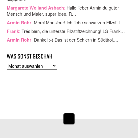
:
Hallo lieber Armin du guter
Margarete Weiland Asbach
Mensch und Maler. super Idee. R…
:
Merci Monsieur! Ich liebe schwarzen Filzstift.…
Armin Rohr
:
Trés bien, die unterste Filzstiftzeichnung! LG Frank…
Frank
:
Danke! ;-) Das ist der Schlern in Südtirol.…
Armin Rohr
WAS SONST GESCHAH:
A
r
c
h
i
v