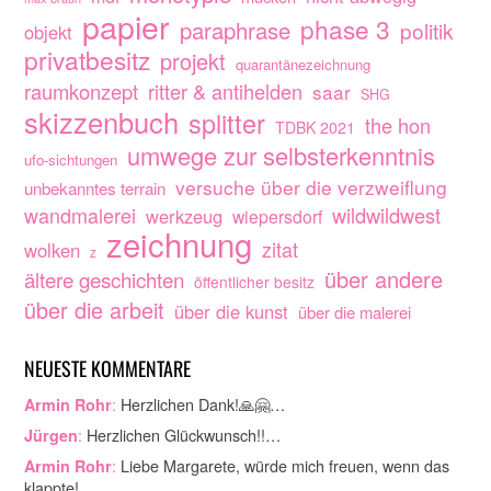
papier
phase 3
paraphrase
politik
objekt
privatbesitz
projekt
quarantänezeichnung
raumkonzept
ritter & antihelden
saar
SHG
skizzenbuch
splitter
the hon
TDBK 2021
umwege zur selbsterkenntnis
ufo-sichtungen
versuche über die verzweiflung
unbekanntes terrain
wandmalerei
wildwildwest
werkzeug
wiepersdorf
zeichnung
zitat
wolken
z
über andere
ältere geschichten
öffentlicher besitz
über die arbeit
über die kunst
über die malerei
NEUESTE KOMMENTARE
:
Herzlichen Dank!🙏🤗…
Armin Rohr
:
Herzlichen Glückwunsch!!…
Jürgen
:
Liebe Margarete, würde mich freuen, wenn das
Armin Rohr
klappte!…