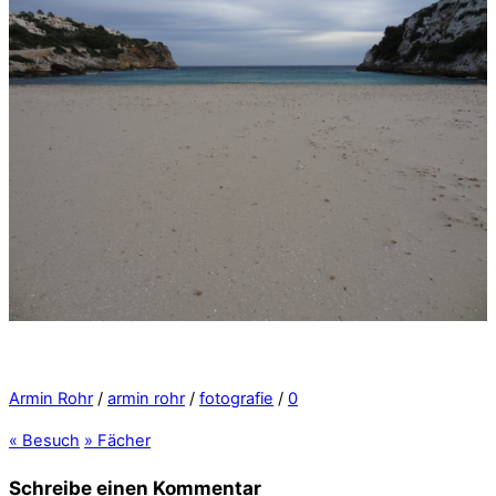
Armin Rohr
/
armin rohr
/
fotografie
/
0
«
Besuch
»
Fächer
Schreibe einen Kommentar