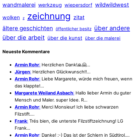
wildwildwest
wandmalerei
werkzeug
wiepersdorf
zeichnung
zitat
wolken
z
über andere
ältere geschichten
öffentlicher besitz
über die arbeit
über die kunst
über die malerei
Neueste Kommentare
Armin Rohr
:
Herzlichen Dank!🙏🤗…
Jürgen
:
Herzlichen Glückwunsch!!…
Armin Rohr
:
Liebe Margarete, würde mich freuen, wenn
das klappte!…
Margarete Weiland Asbach
:
Hallo lieber Armin du guter
Mensch und Maler. super Idee. R…
Armin Rohr
:
Merci Monsieur! Ich liebe schwarzen
Filzstift.…
Frank
:
Trés bien, die unterste Filzstiftzeichnung! LG
Frank…
Armin Rohr
:
Danke! ;-) Das ist der Schlern in Südtirol.…