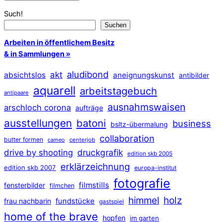
Such!
Suchen
Arbeiten in öffentlichem Besitz
& in Sammlungen »
aludibond
akt
absichtslos
aneignungskunst
antibilder
aquarell
arbeitstagebuch
antipaare
ausnahmswaisen
arschloch corona
aufträge
ausstellungen
batoni
business
bsltz-übermalung
collaboration
butter formen
cameo
centerjob
druckgrafik
drive by shooting
edition skb 2005
erklärzeichnung
edition skb 2007
europa-institut
fotografie
filmstills
fensterbilder
filmchen
himmel
holz
frau nachbarin
fundstücke
gastspiel
home of the brave
hopfen
im garten