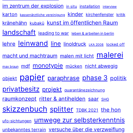
im zentrum der explosion
installation
in situ
interview
kinder
karton
kirchenfenster
kritik
kassenärztliche vereinigung
kunst im öffentlichen Raum
kränehähn
kubakü
landschaft
leading to war
leben & arbeiten in berlin
leinwand
line
lehre
linoldruck
locked off
LKA 2008
malerei
macht und machtraum
malen mit licht
monotypie
mdf
nicht abwegig
mücken
max braun
papier
phase 3
paraphrase
politik
objekt
privatbesitz
projekt
quarantänezeichnung
raumkonzept
ritter & antihelden
saar
SHG
skizzenbuch
splitter
the hon
TDBK 2021
umwege zur selbsterkenntnis
ufo-sichtungen
versuche über die verzweiflung
unbekanntes terrain