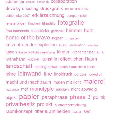
collaboration
butter formen
cameo
centerjob
drive by shooting
druckgrafik
edition skb 2005
erklärzeichnung
edition skb 2007
europa-institut
fotografie
filmstills
fensterbilder
filmchen
himmel
holz
fundstücke
frau nachbarin
gastspiel
home of the brave
hopfen
im garten
im zentrum der explosion
installation
in situ
interview
kinder
karton
kirchenfenster
kritik
kassenärztliche vereinigung
kunst im öffentlichen Raum
kränehähn
kubakü
landschaft
leading to war
leben & arbeiten in berlin
leinwand
line
lehre
linoldruck
locked off
LKA 2008
malerei
macht und machtraum
malen mit licht
monotypie
nicht abwegig
mdf
mücken
max braun
papier
phase 3
paraphrase
politik
objekt
privatbesitz
projekt
quarantänezeichnung
raumkonzept
ritter & antihelden
saar
SHG