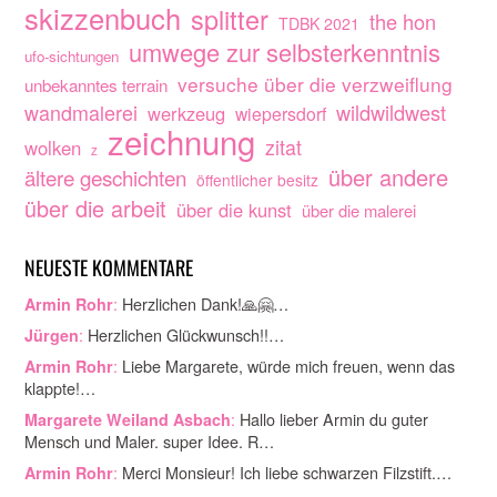
skizzenbuch
splitter
the hon
TDBK 2021
umwege zur selbsterkenntnis
ufo-sichtungen
versuche über die verzweiflung
unbekanntes terrain
wandmalerei
wildwildwest
werkzeug
wiepersdorf
zeichnung
zitat
wolken
z
über andere
ältere geschichten
öffentlicher besitz
über die arbeit
über die kunst
über die malerei
NEUESTE KOMMENTARE
:
Herzlichen Dank!🙏🤗…
Armin Rohr
:
Herzlichen Glückwunsch!!…
Jürgen
:
Liebe Margarete, würde mich freuen, wenn das
Armin Rohr
klappte!…
:
Hallo lieber Armin du guter
Margarete Weiland Asbach
Mensch und Maler. super Idee. R…
:
Merci Monsieur! Ich liebe schwarzen Filzstift.…
Armin Rohr