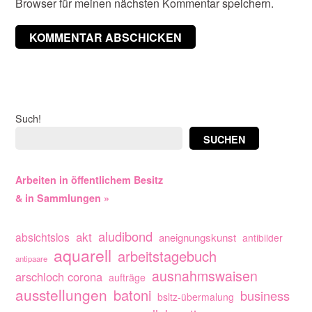
Browser für meinen nächsten Kommentar speichern.
Such!
SUCHEN
Arbeiten in öffentlichem Besitz
& in Sammlungen »
aludibond
akt
absichtslos
aneignungskunst
antibilder
aquarell
arbeitstagebuch
antipaare
ausnahmswaisen
arschloch corona
aufträge
ausstellungen
batoni
business
bsltz-übermalung