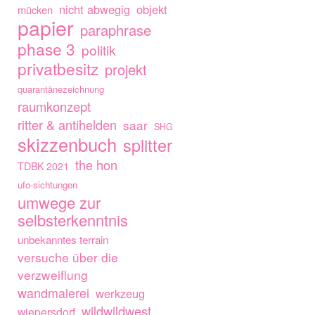
nicht abwegig
objekt
mücken
papier
paraphrase
phase 3
politik
privatbesitz
projekt
quarantänezeichnung
raumkonzept
ritter & antihelden
saar
SHG
skizzenbuch
splitter
the hon
TDBK 2021
ufo-sichtungen
umwege zur
selbsterkenntnis
unbekanntes terrain
versuche über die
verzweiflung
wandmalerei
werkzeug
wildwildwest
wiepersdorf