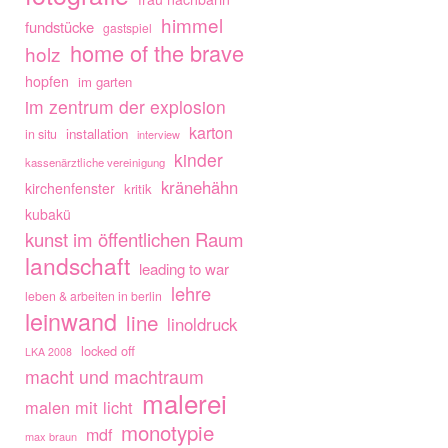
himmel
fundstücke
gastspiel
home of the brave
holz
hopfen
im garten
im zentrum der explosion
karton
installation
in situ
interview
kinder
kassenärztliche vereinigung
kränehähn
kirchenfenster
kritik
kubakü
kunst im öffentlichen Raum
landschaft
leading to war
lehre
leben & arbeiten in berlin
leinwand
line
linoldruck
locked off
LKA 2008
macht und machtraum
malerei
malen mit licht
monotypie
mdf
max braun