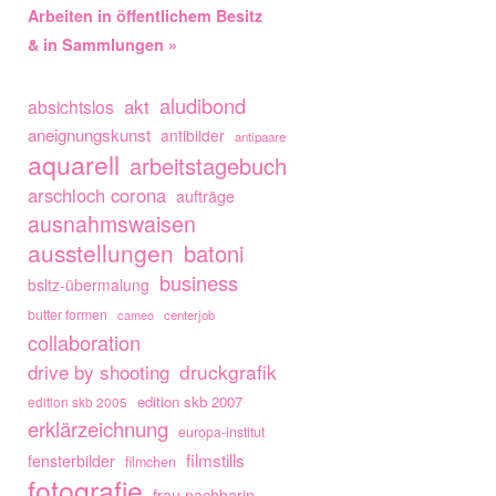
Arbeiten in öffentlichem Besitz
& in Sammlungen »
aludibond
akt
absichtslos
aneignungskunst
antibilder
antipaare
aquarell
arbeitstagebuch
arschloch corona
aufträge
ausnahmswaisen
ausstellungen
batoni
business
bsltz-übermalung
butter formen
cameo
centerjob
collaboration
drive by shooting
druckgrafik
edition skb 2007
edition skb 2005
erklärzeichnung
europa-institut
filmstills
fensterbilder
filmchen
fotografie
frau nachbarin