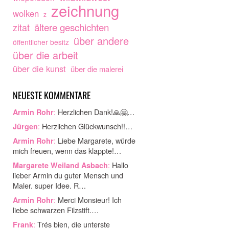
zeichnung
wolken
z
ältere geschichten
zitat
über andere
öffentlicher besitz
über die arbeit
über die kunst
über die malerei
NEUESTE KOMMENTARE
:
Herzlichen Dank!🙏🤗…
Armin Rohr
:
Herzlichen Glückwunsch!!…
Jürgen
:
Liebe Margarete, würde
Armin Rohr
mich freuen, wenn das klappte!…
:
Hallo
Margarete Weiland Asbach
lieber Armin du guter Mensch und
Maler. super Idee. R…
:
Merci Monsieur! Ich
Armin Rohr
liebe schwarzen Filzstift.…
:
Trés bien, die unterste
Frank