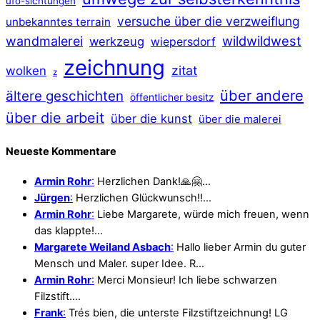
ufo-sichtungen
versuche über die verzweiflung
unbekanntes terrain
wildwildwest
wandmalerei
werkzeug
wiepersdorf
zeichnung
zitat
wolken
z
über andere
ältere geschichten
öffentlicher besitz
über die arbeit
über die kunst
über die malerei
Neueste Kommentare
Armin Rohr
:
Herzlichen Dank!🙏🤗…
Jürgen
:
Herzlichen Glückwunsch!!…
Armin Rohr
:
Liebe Margarete, würde mich freuen, wenn
das klappte!…
Margarete Weiland Asbach
:
Hallo lieber Armin du guter
Mensch und Maler. super Idee. R…
Armin Rohr
:
Merci Monsieur! Ich liebe schwarzen
Filzstift.…
Frank
:
Trés bien, die unterste Filzstiftzeichnung! LG