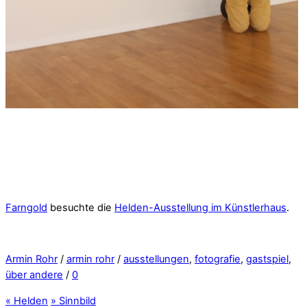
Farngold
besuchte die
Helden-Ausstellung im Künstlerhaus
.
Armin Rohr
/
armin rohr
/
ausstellungen
,
fotografie
,
gastspiel
,
über andere
/
0
«
Helden
»
Sinnbild