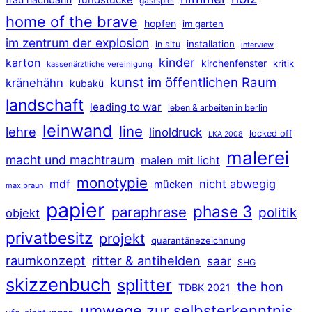
fundstücke
gastspiel
home of the brave
hopfen
im garten
im zentrum der explosion
installation
in situ
interview
kinder
karton
kirchenfenster
kritik
kassenärztliche vereinigung
kunst im öffentlichen Raum
kränehähn
kubakü
landschaft
leading to war
leben & arbeiten in berlin
leinwand
line
lehre
linoldruck
locked off
LKA 2008
malerei
macht und machtraum
malen mit licht
monotypie
mdf
nicht abwegig
mücken
max braun
papier
phase 3
paraphrase
politik
objekt
privatbesitz
projekt
quarantänezeichnung
raumkonzept
ritter & antihelden
saar
SHG
skizzenbuch
splitter
the hon
TDBK 2021
umwege zur selbsterkenntnis