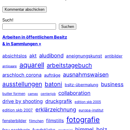
Such!
Suchen
Arbeiten in öffentlichem Besitz
& in Sammlungen »
aludibond
akt
absichtslos
aneignungskunst
antibilder
aquarell
arbeitstagebuch
antipaare
ausnahmswaisen
arschloch corona
aufträge
ausstellungen
batoni
business
bsltz-übermalung
collaboration
butter formen
cameo
centerjob
druckgrafik
drive by shooting
edition skb 2005
erklärzeichnung
edition skb 2007
europa-institut
fotografie
filmstills
fensterbilder
filmchen
himmel
holz
frau nachbarin