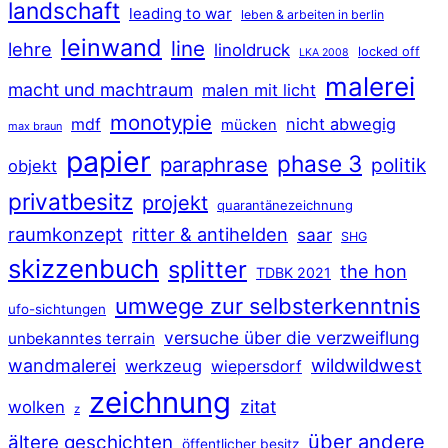
landschaft
leading to war
leben & arbeiten in berlin
leinwand
line
lehre
linoldruck
locked off
LKA 2008
malerei
macht und machtraum
malen mit licht
monotypie
mdf
nicht abwegig
mücken
max braun
papier
phase 3
paraphrase
politik
objekt
privatbesitz
projekt
quarantänezeichnung
raumkonzept
ritter & antihelden
saar
SHG
skizzenbuch
splitter
the hon
TDBK 2021
umwege zur selbsterkenntnis
ufo-sichtungen
versuche über die verzweiflung
unbekanntes terrain
wildwildwest
wandmalerei
werkzeug
wiepersdorf
zeichnung
zitat
wolken
z
über andere
ältere geschichten
öffentlicher besitz