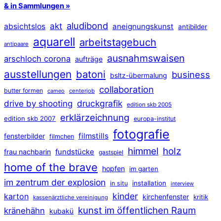
& in Sammlungen »
aludibond
akt
absichtslos
aneignungskunst
antibilder
aquarell
arbeitstagebuch
antipaare
ausnahmswaisen
arschloch corona
aufträge
ausstellungen
batoni
business
bsltz-übermalung
collaboration
butter formen
cameo
centerjob
druckgrafik
drive by shooting
edition skb 2005
erklärzeichnung
edition skb 2007
europa-institut
fotografie
filmstills
fensterbilder
filmchen
himmel
holz
frau nachbarin
fundstücke
gastspiel
home of the brave
hopfen
im garten
im zentrum der explosion
installation
in situ
interview
kinder
karton
kirchenfenster
kritik
kassenärztliche vereinigung
kunst im öffentlichen Raum
kränehähn
kubakü