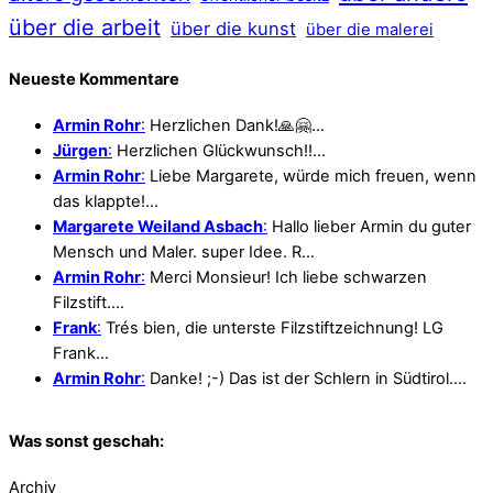
über die arbeit
über die kunst
über die malerei
Neueste Kommentare
Armin Rohr
:
Herzlichen Dank!🙏🤗…
Jürgen
:
Herzlichen Glückwunsch!!…
Armin Rohr
:
Liebe Margarete, würde mich freuen, wenn
das klappte!…
Margarete Weiland Asbach
:
Hallo lieber Armin du guter
Mensch und Maler. super Idee. R…
Armin Rohr
:
Merci Monsieur! Ich liebe schwarzen
Filzstift.…
Frank
:
Trés bien, die unterste Filzstiftzeichnung! LG
Frank…
Armin Rohr
:
Danke! ;-) Das ist der Schlern in Südtirol.…
Was sonst geschah:
Archiv