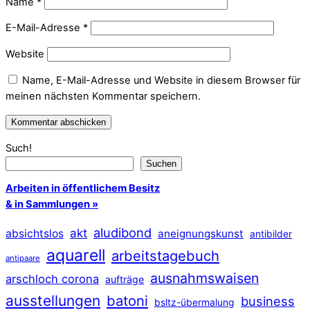
Name
*
E-Mail-Adresse
*
Website
Name, E-Mail-Adresse und Website in diesem Browser für
meinen nächsten Kommentar speichern.
Such!
Suchen
Arbeiten in öffentlichem Besitz
& in Sammlungen »
aludibond
akt
absichtslos
aneignungskunst
antibilder
aquarell
arbeitstagebuch
antipaare
ausnahmswaisen
arschloch corona
aufträge
ausstellungen
batoni
business
bsltz-übermalung