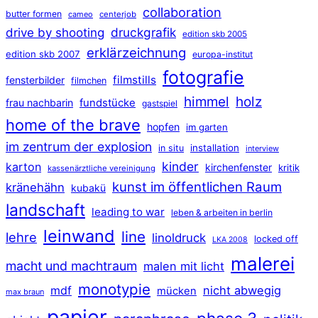
collaboration
butter formen
cameo
centerjob
druckgrafik
drive by shooting
edition skb 2005
erklärzeichnung
edition skb 2007
europa-institut
fotografie
filmstills
fensterbilder
filmchen
himmel
holz
frau nachbarin
fundstücke
gastspiel
home of the brave
hopfen
im garten
im zentrum der explosion
installation
in situ
interview
kinder
karton
kirchenfenster
kritik
kassenärztliche vereinigung
kunst im öffentlichen Raum
kränehähn
kubakü
landschaft
leading to war
leben & arbeiten in berlin
leinwand
line
lehre
linoldruck
locked off
LKA 2008
malerei
macht und machtraum
malen mit licht
monotypie
mdf
nicht abwegig
mücken
max braun
papier