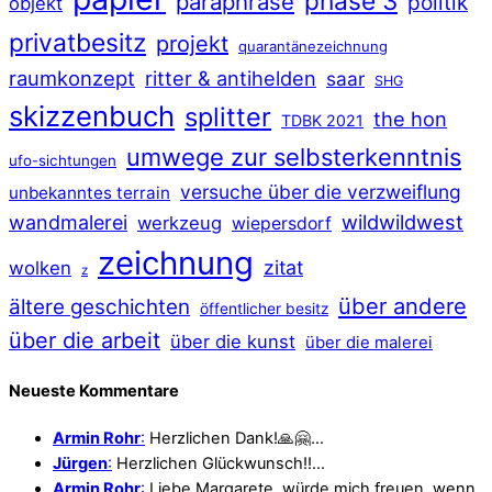
phase 3
paraphrase
politik
objekt
privatbesitz
projekt
quarantänezeichnung
raumkonzept
ritter & antihelden
saar
SHG
skizzenbuch
splitter
the hon
TDBK 2021
umwege zur selbsterkenntnis
ufo-sichtungen
versuche über die verzweiflung
unbekanntes terrain
wildwildwest
wandmalerei
werkzeug
wiepersdorf
zeichnung
zitat
wolken
z
über andere
ältere geschichten
öffentlicher besitz
über die arbeit
über die kunst
über die malerei
Neueste Kommentare
Armin Rohr
:
Herzlichen Dank!🙏🤗…
Jürgen
:
Herzlichen Glückwunsch!!…
Armin Rohr
:
Liebe Margarete, würde mich freuen, wenn