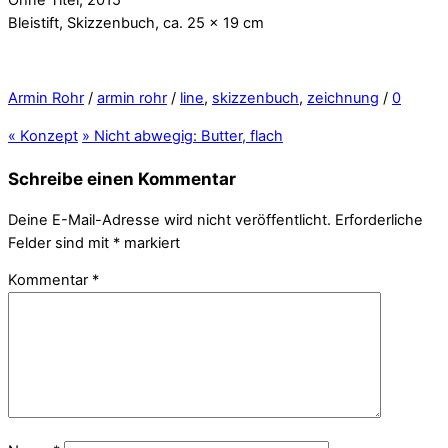
Bleistift, Skizzenbuch, ca. 25 x 19 cm
Armin Rohr
/
armin rohr
/
line
,
skizzenbuch
,
zeichnung
/
0
«
Konzept
»
Nicht abwegig: Butter, flach
Schreibe einen Kommentar
Deine E-Mail-Adresse wird nicht veröffentlicht.
Erforderliche
Felder sind mit
*
markiert
Kommentar
*