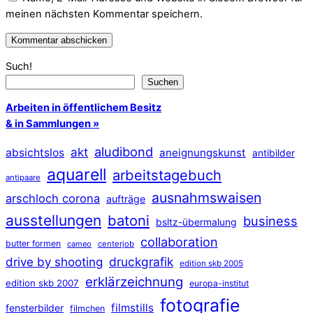
meinen nächsten Kommentar speichern.
Such!
Suchen
Arbeiten in öffentlichem Besitz
& in Sammlungen »
aludibond
akt
absichtslos
aneignungskunst
antibilder
aquarell
arbeitstagebuch
antipaare
ausnahmswaisen
arschloch corona
aufträge
ausstellungen
batoni
business
bsltz-übermalung
collaboration
butter formen
cameo
centerjob
druckgrafik
drive by shooting
edition skb 2005
erklärzeichnung
edition skb 2007
europa-institut
fotografie
filmstills
fensterbilder
filmchen