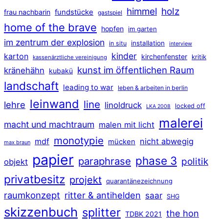
himmel
holz
frau nachbarin
fundstücke
gastspiel
home of the brave
hopfen
im garten
im zentrum der explosion
installation
in situ
interview
kinder
karton
kirchenfenster
kritik
kassenärztliche vereinigung
kunst im öffentlichen Raum
kränehähn
kubakü
landschaft
leading to war
leben & arbeiten in berlin
leinwand
line
lehre
linoldruck
locked off
LKA 2008
malerei
macht und machtraum
malen mit licht
monotypie
mdf
nicht abwegig
mücken
max braun
papier
phase 3
paraphrase
politik
objekt
privatbesitz
projekt
quarantänezeichnung
raumkonzept
ritter & antihelden
saar
SHG
skizzenbuch
splitter
the hon
TDBK 2021