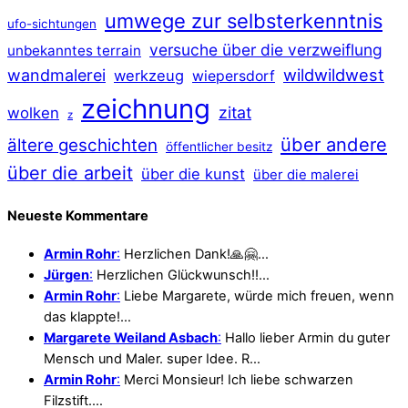
umwege zur selbsterkenntnis
ufo-sichtungen
versuche über die verzweiflung
unbekanntes terrain
wildwildwest
wandmalerei
werkzeug
wiepersdorf
zeichnung
zitat
wolken
z
über andere
ältere geschichten
öffentlicher besitz
über die arbeit
über die kunst
über die malerei
Neueste Kommentare
Armin Rohr
:
Herzlichen Dank!🙏🤗…
Jürgen
:
Herzlichen Glückwunsch!!…
Armin Rohr
:
Liebe Margarete, würde mich freuen, wenn
das klappte!…
Margarete Weiland Asbach
:
Hallo lieber Armin du guter
Mensch und Maler. super Idee. R…
Armin Rohr
:
Merci Monsieur! Ich liebe schwarzen
Filzstift.…