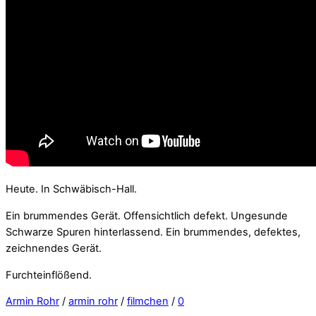
Heute. In Schwäbisch-Hall.
Ein brummendes Gerät. Offensichtlich defekt. Ungesunde
Schwarze Spuren hinterlassend. Ein brummendes, defektes,
zeichnendes Gerät.
Furchteinflößend.
Armin Rohr
/
armin rohr
/
filmchen
/
0