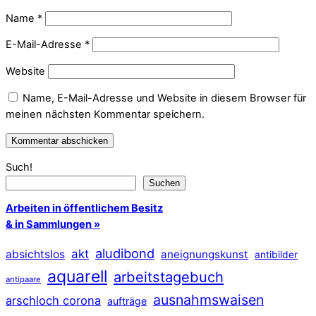
Name
*
E-Mail-Adresse
*
Website
Name, E-Mail-Adresse und Website in diesem Browser für
meinen nächsten Kommentar speichern.
Such!
Suchen
Arbeiten in öffentlichem Besitz
& in Sammlungen »
aludibond
akt
absichtslos
aneignungskunst
antibilder
aquarell
arbeitstagebuch
antipaare
ausnahmswaisen
arschloch corona
aufträge