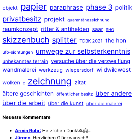
papier
phase 3
paraphrase
politik
objekt
privatbesitz
projekt
quarantänezeichnung
raumkonzept
ritter & antihelden
saar
SHG
skizzenbuch
splitter
the hon
TDBK 2021
umwege zur selbsterkenntnis
ufo-sichtungen
versuche über die verzweiflung
unbekanntes terrain
wildwildwest
wandmalerei
werkzeug
wiepersdorf
zeichnung
zitat
wolken
z
über andere
ältere geschichten
öffentlicher besitz
über die arbeit
über die kunst
über die malerei
Neueste Kommentare
Armin Rohr
:
Herzlichen Dank!🙏🤗…
Jürgen
:
Herzlichen Glückwunsch!!…