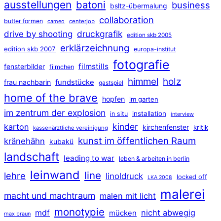
ausstellungen
batoni
business
bsltz-übermalung
collaboration
butter formen
cameo
centerjob
druckgrafik
drive by shooting
edition skb 2005
erklärzeichnung
edition skb 2007
europa-institut
fotografie
filmstills
fensterbilder
filmchen
himmel
holz
frau nachbarin
fundstücke
gastspiel
home of the brave
hopfen
im garten
im zentrum der explosion
installation
in situ
interview
kinder
karton
kirchenfenster
kritik
kassenärztliche vereinigung
kunst im öffentlichen Raum
kränehähn
kubakü
landschaft
leading to war
leben & arbeiten in berlin
leinwand
line
lehre
linoldruck
locked off
LKA 2008
malerei
macht und machtraum
malen mit licht
monotypie
mdf
nicht abwegig
mücken
max braun