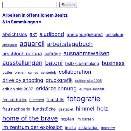
Suchen
Arbeiten in öffentlichem Besitz
& in Sammlungen »
aludibond
akt
absichtslos
aneignungskunst
antibilder
aquarell
arbeitstagebuch
antipaare
ausnahmswaisen
arschloch corona
aufträge
ausstellungen
batoni
business
bsltz-übermalung
collaboration
butter formen
cameo
centerjob
druckgrafik
drive by shooting
edition skb 2005
erklärzeichnung
edition skb 2007
europa-institut
fotografie
filmstills
fensterbilder
filmchen
himmel
holz
frau nachbarin
fundstücke
gastspiel
home of the brave
hopfen
im garten
im zentrum der explosion
installation
in situ
interview