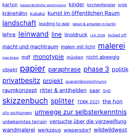
kinder
karton
kirchenfenster
kritik
kassenärztliche vereinigung
kunst im öffentlichen Raum
kränehähn
kubakü
landschaft
leading to war
leben & arbeiten in berlin
leinwand
line
lehre
linoldruck
locked off
LKA 2008
malerei
macht und machtraum
malen mit licht
monotypie
mdf
nicht abwegig
mücken
max braun
papier
phase 3
paraphrase
politik
objekt
privatbesitz
projekt
quarantänezeichnung
raumkonzept
ritter & antihelden
saar
SHG
skizzenbuch
splitter
the hon
TDBK 2021
umwege zur selbsterkenntnis
ufo-sichtungen
versuche über die verzweiflung
unbekanntes terrain
wildwildwest
wandmalerei
werkzeug
wiepersdorf