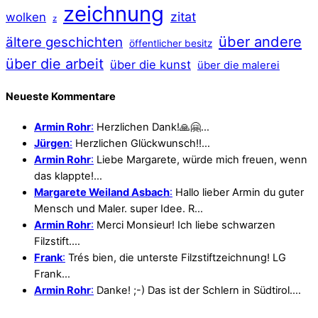
zeichnung
zitat
wolken
z
über andere
ältere geschichten
öffentlicher besitz
über die arbeit
über die kunst
über die malerei
Neueste Kommentare
Armin Rohr
:
Herzlichen Dank!🙏🤗…
Jürgen
:
Herzlichen Glückwunsch!!…
Armin Rohr
:
Liebe Margarete, würde mich freuen, wenn
das klappte!…
Margarete Weiland Asbach
:
Hallo lieber Armin du guter
Mensch und Maler. super Idee. R…
Armin Rohr
:
Merci Monsieur! Ich liebe schwarzen
Filzstift.…
Frank
:
Trés bien, die unterste Filzstiftzeichnung! LG
Frank…
Armin Rohr
:
Danke! ;-) Das ist der Schlern in Südtirol.…