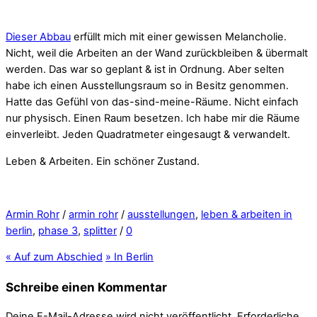
Dieser Abbau
erfüllt mich mit einer gewissen Melancholie.
Nicht, weil die Arbeiten an der Wand zurückbleiben & übermalt
werden. Das war so geplant & ist in Ordnung. Aber selten
habe ich einen Ausstellungsraum so in Besitz genommen.
Hatte das Gefühl von das-sind-meine-Räume. Nicht einfach
nur physisch. Einen Raum besetzen. Ich habe mir die Räume
einverleibt. Jeden Quadratmeter eingesaugt & verwandelt.
Leben & Arbeiten. Ein schöner Zustand.
Armin Rohr
/
armin rohr
/
ausstellungen
,
leben & arbeiten in
berlin
,
phase 3
,
splitter
/
0
«
Auf zum Abschied
»
In Berlin
Schreibe einen Kommentar
Deine E-Mail-Adresse wird nicht veröffentlicht.
Erforderliche