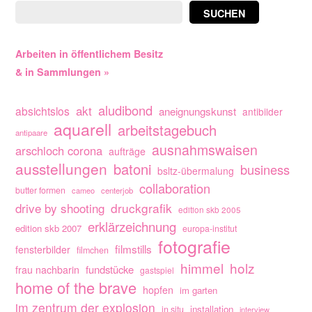
SUCHEN
Arbeiten in öffentlichem Besitz
& in Sammlungen »
aludibond
akt
absichtslos
aneignungskunst
antibilder
aquarell
arbeitstagebuch
antipaare
ausnahmswaisen
arschloch corona
aufträge
ausstellungen
batoni
business
bsltz-übermalung
collaboration
butter formen
cameo
centerjob
drive by shooting
druckgrafik
edition skb 2005
erklärzeichnung
edition skb 2007
europa-institut
fotografie
filmstills
fensterbilder
filmchen
himmel
holz
fundstücke
frau nachbarin
gastspiel
home of the brave
hopfen
im garten
im zentrum der explosion
installation
in situ
interview