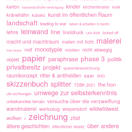
kinder
karton
kirchenfenster
kritik
kassenärztliche vereinigung
kunst im öffentlichen Raum
kränehähn
kubakü
landschaft
leading to war
leben & arbeiten in berlin
leinwand
line
lehre
linoldruck
locked off
LKA 2008
malerei
macht und machtraum
malen mit licht
monotypie
nicht abwegig
mdf
mücken
max braun
papier
phase 3
paraphrase
politik
objekt
privatbesitz
projekt
quarantänezeichnung
raumkonzept
ritter & antihelden
saar
SHG
skizzenbuch
splitter
the hon
TDBK 2021
umwege zur selbsterkenntnis
ufo-sichtungen
versuche über die verzweiflung
unbekanntes terrain
wandmalerei
wildwildwest
werkzeug
wiepersdorf
zeichnung
zitat
wolken
z
über andere
ältere geschichten
öffentlicher besitz