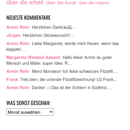
über die arbeit
über die kunst
über die malerei
NEUESTE KOMMENTARE
:
Herzlichen Dank!🙏🤗…
Armin Rohr
:
Herzlichen Glückwunsch!!…
Jürgen
:
Liebe Margarete, würde mich freuen, wenn das
Armin Rohr
klappte!…
:
Hallo lieber Armin du guter
Margarete Weiland Asbach
Mensch und Maler. super Idee. R…
:
Merci Monsieur! Ich liebe schwarzen Filzstift.…
Armin Rohr
:
Trés bien, die unterste Filzstiftzeichnung! LG Frank…
Frank
:
Danke! ;-) Das ist der Schlern in Südtirol.…
Armin Rohr
WAS SONST GESCHAH:
A
r
c