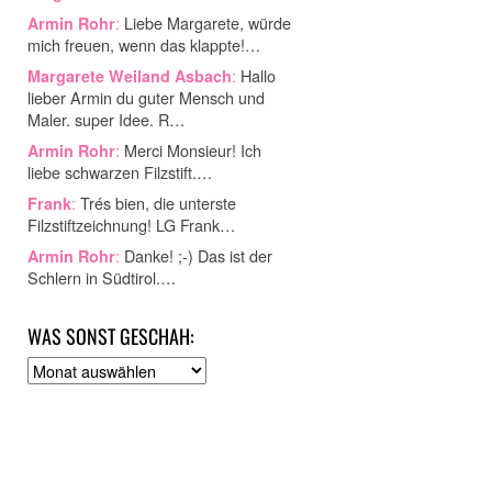
:
Liebe Margarete, würde
Armin Rohr
mich freuen, wenn das klappte!…
:
Hallo
Margarete Weiland Asbach
lieber Armin du guter Mensch und
Maler. super Idee. R…
:
Merci Monsieur! Ich
Armin Rohr
liebe schwarzen Filzstift.…
:
Trés bien, die unterste
Frank
Filzstiftzeichnung! LG Frank…
:
Danke! ;-) Das ist der
Armin Rohr
Schlern in Südtirol.…
WAS SONST GESCHAH:
A
r
c
h
i