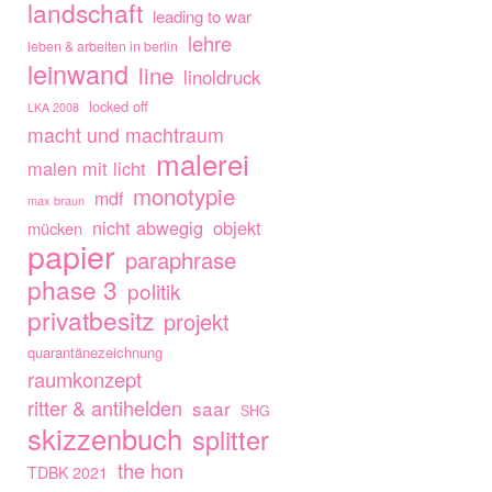
landschaft
leading to war
lehre
leben & arbeiten in berlin
leinwand
line
linoldruck
locked off
LKA 2008
macht und machtraum
malerei
malen mit licht
monotypie
mdf
max braun
nicht abwegig
objekt
mücken
papier
paraphrase
phase 3
politik
privatbesitz
projekt
quarantänezeichnung
raumkonzept
ritter & antihelden
saar
SHG
skizzenbuch
splitter
the hon
TDBK 2021