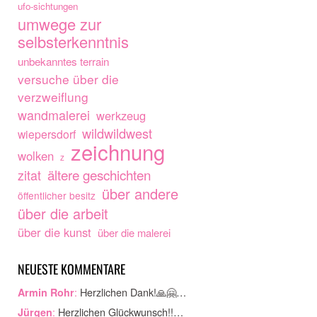
ufo-sichtungen
umwege zur
selbsterkenntnis
unbekanntes terrain
versuche über die
verzweiflung
wandmalerei
werkzeug
wildwildwest
wiepersdorf
zeichnung
wolken
z
ältere geschichten
zitat
über andere
öffentlicher besitz
über die arbeit
über die kunst
über die malerei
NEUESTE KOMMENTARE
:
Herzlichen Dank!🙏🤗…
Armin Rohr
:
Herzlichen Glückwunsch!!…
Jürgen