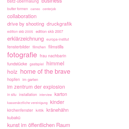
business
bsltz-übermalung
butter formen
cameo
centerjob
collaboration
drive by shooting
druckgrafik
edition skb 2007
edition skb 2005
erklärzeichnung
europa-institut
filmstills
fensterbilder
filmchen
fotografie
frau nachbarin
himmel
fundstücke
gastspiel
home of the brave
holz
hopfen
im garten
im zentrum der explosion
karton
installation
in situ
interview
kinder
kassenärztliche vereinigung
kränehähn
kirchenfenster
kritik
kubakü
kunst im öffentlichen Raum