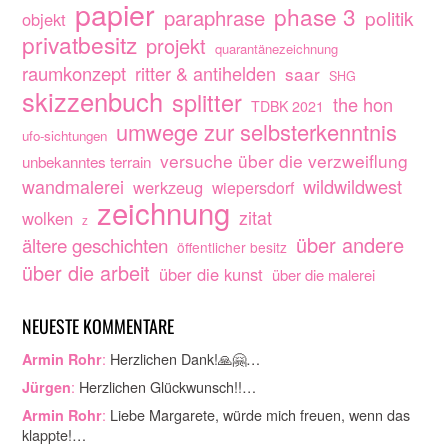
papier
phase 3
paraphrase
politik
objekt
privatbesitz
projekt
quarantänezeichnung
raumkonzept
ritter & antihelden
saar
SHG
skizzenbuch
splitter
the hon
TDBK 2021
umwege zur selbsterkenntnis
ufo-sichtungen
versuche über die verzweiflung
unbekanntes terrain
wandmalerei
wildwildwest
werkzeug
wiepersdorf
zeichnung
zitat
wolken
z
über andere
ältere geschichten
öffentlicher besitz
über die arbeit
über die kunst
über die malerei
NEUESTE KOMMENTARE
:
Herzlichen Dank!🙏🤗…
Armin Rohr
:
Herzlichen Glückwunsch!!…
Jürgen
:
Liebe Margarete, würde mich freuen, wenn das
Armin Rohr
klappte!…