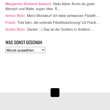
:
Hallo lieber Armin du guter
Margarete Weiland Asbach
Mensch und Maler. super Idee. R…
:
Merci Monsieur! Ich liebe schwarzen Filzstift.…
Armin Rohr
:
Trés bien, die unterste Filzstiftzeichnung! LG Frank…
Frank
:
Danke! ;-) Das ist der Schlern in Südtirol.…
Armin Rohr
WAS SONST GESCHAH:
A
r
c
h
i
v