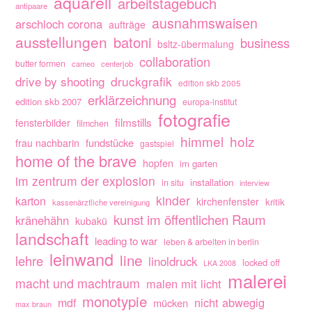
aquarell
arbeitstagebuch
antipaare
ausnahmswaisen
arschloch corona
aufträge
ausstellungen
batoni
business
bsltz-übermalung
collaboration
butter formen
cameo
centerjob
drive by shooting
druckgrafik
edition skb 2005
erklärzeichnung
edition skb 2007
europa-institut
fotografie
filmstills
fensterbilder
filmchen
himmel
holz
fundstücke
frau nachbarin
gastspiel
home of the brave
hopfen
im garten
im zentrum der explosion
installation
in situ
interview
kinder
karton
kirchenfenster
kritik
kassenärztliche vereinigung
kunst im öffentlichen Raum
kränehähn
kubakü
landschaft
leading to war
leben & arbeiten in berlin
leinwand
line
lehre
linoldruck
locked off
LKA 2008
malerei
macht und machtraum
malen mit licht
monotypie
nicht abwegig
mdf
mücken
max braun