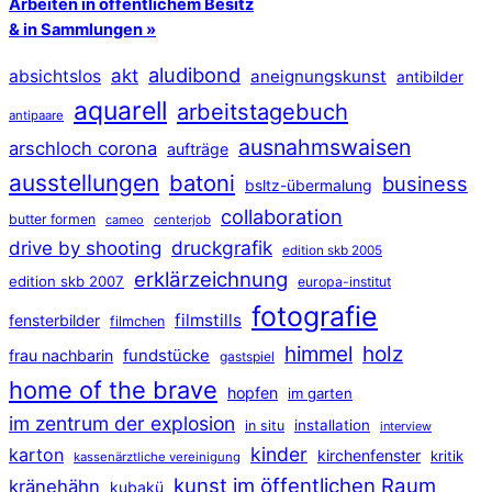
Arbeiten in öffentlichem Besitz
& in Sammlungen »
aludibond
akt
absichtslos
aneignungskunst
antibilder
aquarell
arbeitstagebuch
antipaare
ausnahmswaisen
arschloch corona
aufträge
ausstellungen
batoni
business
bsltz-übermalung
collaboration
butter formen
cameo
centerjob
druckgrafik
drive by shooting
edition skb 2005
erklärzeichnung
edition skb 2007
europa-institut
fotografie
filmstills
fensterbilder
filmchen
himmel
holz
frau nachbarin
fundstücke
gastspiel
home of the brave
hopfen
im garten
im zentrum der explosion
installation
in situ
interview
kinder
karton
kirchenfenster
kritik
kassenärztliche vereinigung
kunst im öffentlichen Raum
kränehähn
kubakü