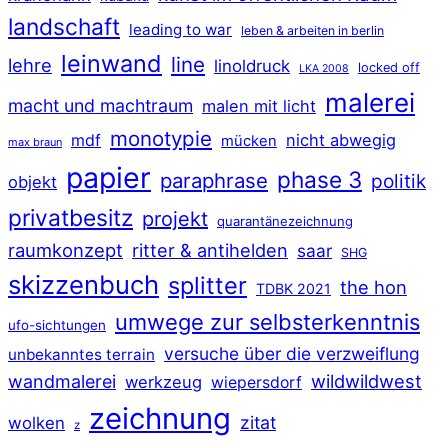
landschaft
leading to war
leben & arbeiten in berlin
leinwand
line
lehre
linoldruck
locked off
LKA 2008
malerei
macht und machtraum
malen mit licht
monotypie
mdf
nicht abwegig
mücken
max braun
papier
phase 3
paraphrase
politik
objekt
privatbesitz
projekt
quarantänezeichnung
raumkonzept
ritter & antihelden
saar
SHG
skizzenbuch
splitter
the hon
TDBK 2021
umwege zur selbsterkenntnis
ufo-sichtungen
versuche über die verzweiflung
unbekanntes terrain
wildwildwest
wandmalerei
werkzeug
wiepersdorf
zeichnung
zitat
wolken
z