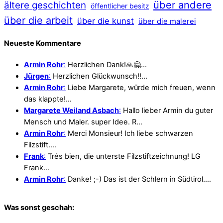
über andere
ältere geschichten
öffentlicher besitz
über die arbeit
über die kunst
über die malerei
Neueste Kommentare
Armin Rohr
:
Herzlichen Dank!🙏🤗…
Jürgen
:
Herzlichen Glückwunsch!!…
Armin Rohr
:
Liebe Margarete, würde mich freuen, wenn
das klappte!…
Margarete Weiland Asbach
:
Hallo lieber Armin du guter
Mensch und Maler. super Idee. R…
Armin Rohr
:
Merci Monsieur! Ich liebe schwarzen
Filzstift.…
Frank
:
Trés bien, die unterste Filzstiftzeichnung! LG
Frank…
Armin Rohr
:
Danke! ;-) Das ist der Schlern in Südtirol.…
Was sonst geschah: