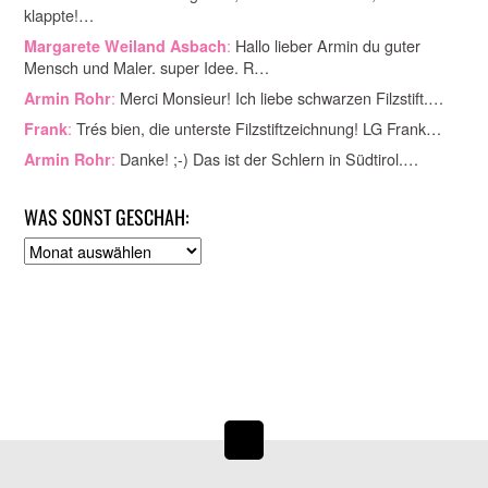
klappte!…
:
Hallo lieber Armin du guter
Margarete Weiland Asbach
Mensch und Maler. super Idee. R…
:
Merci Monsieur! Ich liebe schwarzen Filzstift.…
Armin Rohr
:
Trés bien, die unterste Filzstiftzeichnung! LG Frank…
Frank
:
Danke! ;-) Das ist der Schlern in Südtirol.…
Armin Rohr
WAS SONST GESCHAH:
A
r
c
h
i
v