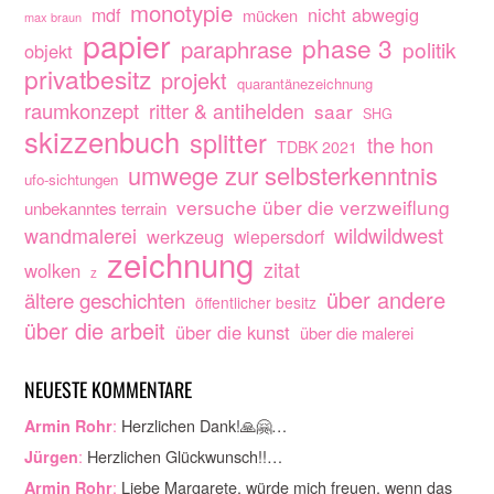
monotypie
nicht abwegig
mdf
mücken
max braun
papier
phase 3
paraphrase
politik
objekt
privatbesitz
projekt
quarantänezeichnung
raumkonzept
ritter & antihelden
saar
SHG
skizzenbuch
splitter
the hon
TDBK 2021
umwege zur selbsterkenntnis
ufo-sichtungen
versuche über die verzweiflung
unbekanntes terrain
wandmalerei
wildwildwest
werkzeug
wiepersdorf
zeichnung
zitat
wolken
z
über andere
ältere geschichten
öffentlicher besitz
über die arbeit
über die kunst
über die malerei
NEUESTE KOMMENTARE
:
Herzlichen Dank!🙏🤗…
Armin Rohr
:
Herzlichen Glückwunsch!!…
Jürgen
:
Liebe Margarete, würde mich freuen, wenn das
Armin Rohr