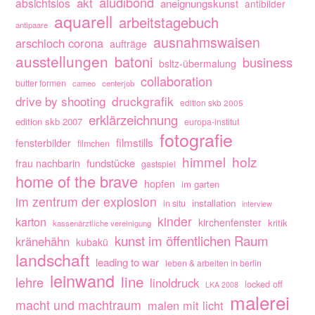
aludibond
akt
absichtslos
aneignungskunst
antibilder
aquarell
arbeitstagebuch
antipaare
ausnahmswaisen
arschloch corona
aufträge
ausstellungen
batoni
business
bsltz-übermalung
collaboration
butter formen
cameo
centerjob
drive by shooting
druckgrafik
edition skb 2005
erklärzeichnung
edition skb 2007
europa-institut
fotografie
filmstills
fensterbilder
filmchen
himmel
holz
fundstücke
frau nachbarin
gastspiel
home of the brave
hopfen
im garten
im zentrum der explosion
installation
in situ
interview
kinder
karton
kirchenfenster
kritik
kassenärztliche vereinigung
kunst im öffentlichen Raum
kränehähn
kubakü
landschaft
leading to war
leben & arbeiten in berlin
leinwand
line
lehre
linoldruck
locked off
LKA 2008
malerei
macht und machtraum
malen mit licht