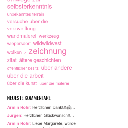
selbsterkenntnis
unbekanntes terrain
versuche über die
verzweiflung
wandmalerei
werkzeug
wildwildwest
wiepersdorf
zeichnung
wolken
z
ältere geschichten
zitat
über andere
öffentlicher besitz
über die arbeit
über die kunst
über die malerei
NEUESTE KOMMENTARE
:
Herzlichen Dank!🙏🤗…
Armin Rohr
:
Herzlichen Glückwunsch!!…
Jürgen
:
Liebe Margarete, würde
Armin Rohr