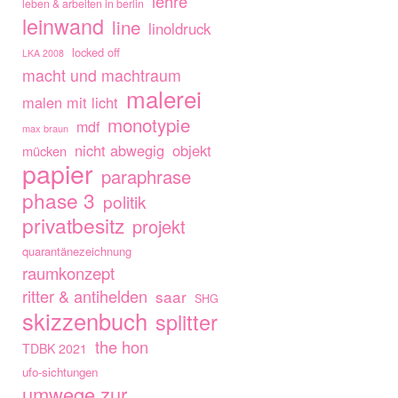
lehre
leben & arbeiten in berlin
leinwand
line
linoldruck
locked off
LKA 2008
macht und machtraum
malerei
malen mit licht
monotypie
mdf
max braun
nicht abwegig
objekt
mücken
papier
paraphrase
phase 3
politik
privatbesitz
projekt
quarantänezeichnung
raumkonzept
ritter & antihelden
saar
SHG
skizzenbuch
splitter
the hon
TDBK 2021
ufo-sichtungen
umwege zur