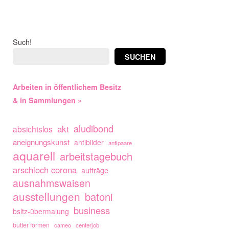
Such!
SUCHEN
Arbeiten in öffentlichem Besitz
& in Sammlungen »
aludibond
akt
absichtslos
aneignungskunst
antibilder
antipaare
aquarell
arbeitstagebuch
arschloch corona
aufträge
ausnahmswaisen
ausstellungen
batoni
business
bsltz-übermalung
butter formen
cameo
centerjob