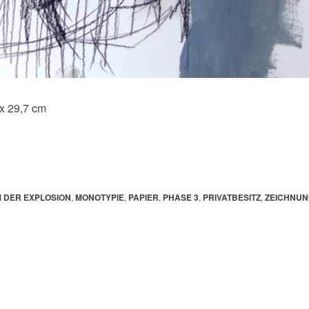
 x 29,7 cm
M DER EXPLOSION
,
MONOTYPIE
,
PAPIER
,
PHASE 3
,
PRIVATBESITZ
,
ZEICHNUN