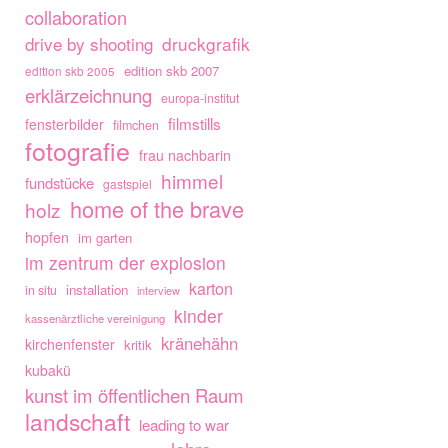
collaboration
drive by shooting
druckgrafik
edition skb 2007
edition skb 2005
erklärzeichnung
europa-institut
filmstills
fensterbilder
filmchen
fotografie
frau nachbarin
himmel
fundstücke
gastspiel
home of the brave
holz
hopfen
im garten
im zentrum der explosion
karton
installation
in situ
interview
kinder
kassenärztliche vereinigung
kränehähn
kirchenfenster
kritik
kubakü
kunst im öffentlichen Raum
landschaft
leading to war