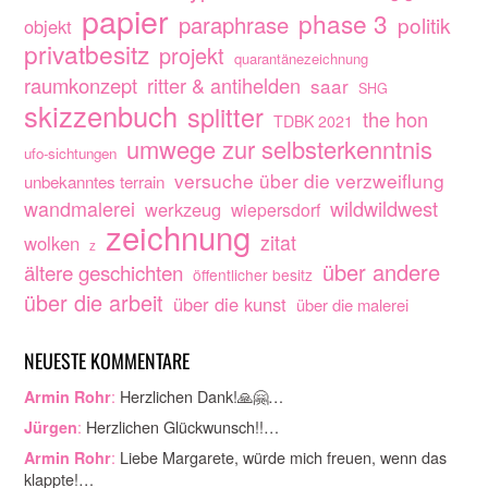
papier
phase 3
paraphrase
politik
objekt
privatbesitz
projekt
quarantänezeichnung
raumkonzept
ritter & antihelden
saar
SHG
skizzenbuch
splitter
the hon
TDBK 2021
umwege zur selbsterkenntnis
ufo-sichtungen
versuche über die verzweiflung
unbekanntes terrain
wandmalerei
wildwildwest
werkzeug
wiepersdorf
zeichnung
zitat
wolken
z
über andere
ältere geschichten
öffentlicher besitz
über die arbeit
über die kunst
über die malerei
NEUESTE KOMMENTARE
:
Herzlichen Dank!🙏🤗…
Armin Rohr
:
Herzlichen Glückwunsch!!…
Jürgen
:
Liebe Margarete, würde mich freuen, wenn das
Armin Rohr
klappte!…