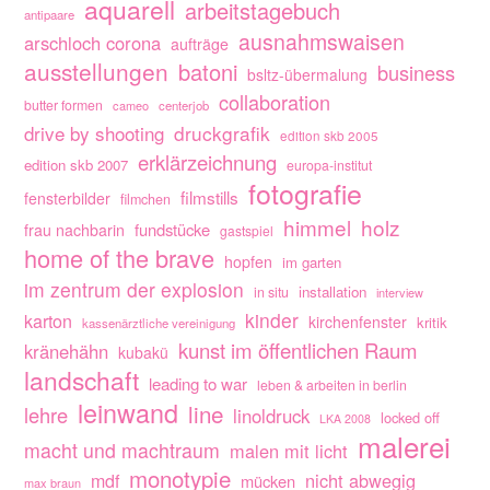
aquarell
arbeitstagebuch
antipaare
ausnahmswaisen
arschloch corona
aufträge
ausstellungen
batoni
business
bsltz-übermalung
collaboration
butter formen
cameo
centerjob
drive by shooting
druckgrafik
edition skb 2005
erklärzeichnung
edition skb 2007
europa-institut
fotografie
filmstills
fensterbilder
filmchen
himmel
holz
fundstücke
frau nachbarin
gastspiel
home of the brave
hopfen
im garten
im zentrum der explosion
installation
in situ
interview
kinder
karton
kirchenfenster
kritik
kassenärztliche vereinigung
kunst im öffentlichen Raum
kränehähn
kubakü
landschaft
leading to war
leben & arbeiten in berlin
leinwand
line
lehre
linoldruck
locked off
LKA 2008
malerei
macht und machtraum
malen mit licht
monotypie
nicht abwegig
mdf
mücken
max braun