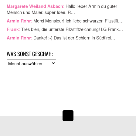
:
Hallo lieber Armin du guter
Margarete Weiland Asbach
Mensch und Maler. super Idee. R…
:
Merci Monsieur! Ich liebe schwarzen Filzstift.…
Armin Rohr
:
Trés bien, die unterste Filzstiftzeichnung! LG Frank…
Frank
:
Danke! ;-) Das ist der Schlern in Südtirol.…
Armin Rohr
WAS SONST GESCHAH:
A
r
c
h
i
v