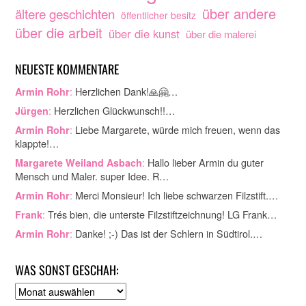
über andere
ältere geschichten
öffentlicher besitz
über die arbeit
über die kunst
über die malerei
NEUESTE KOMMENTARE
:
Herzlichen Dank!🙏🤗…
Armin Rohr
:
Herzlichen Glückwunsch!!…
Jürgen
:
Liebe Margarete, würde mich freuen, wenn das
Armin Rohr
klappte!…
:
Hallo lieber Armin du guter
Margarete Weiland Asbach
Mensch und Maler. super Idee. R…
:
Merci Monsieur! Ich liebe schwarzen Filzstift.…
Armin Rohr
:
Trés bien, die unterste Filzstiftzeichnung! LG Frank…
Frank
:
Danke! ;-) Das ist der Schlern in Südtirol.…
Armin Rohr
WAS SONST GESCHAH:
A