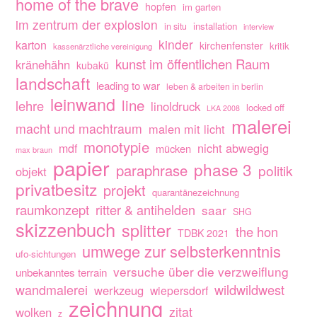
home of the brave
hopfen
im garten
im zentrum der explosion
installation
in situ
interview
kinder
karton
kirchenfenster
kritik
kassenärztliche vereinigung
kunst im öffentlichen Raum
kränehähn
kubakü
landschaft
leading to war
leben & arbeiten in berlin
leinwand
line
lehre
linoldruck
locked off
LKA 2008
malerei
macht und machtraum
malen mit licht
monotypie
nicht abwegig
mdf
mücken
max braun
papier
phase 3
paraphrase
politik
objekt
privatbesitz
projekt
quarantänezeichnung
raumkonzept
ritter & antihelden
saar
SHG
skizzenbuch
splitter
the hon
TDBK 2021
umwege zur selbsterkenntnis
ufo-sichtungen
versuche über die verzweiflung
unbekanntes terrain
wandmalerei
wildwildwest
werkzeug
wiepersdorf
zeichnung
zitat
wolken
z