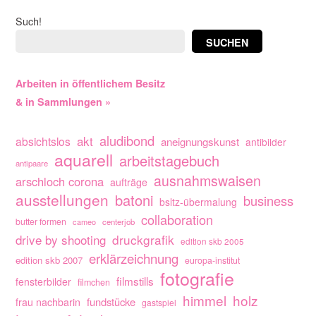
Such!
SUCHEN
Arbeiten in öffentlichem Besitz
& in Sammlungen »
aludibond
akt
absichtslos
aneignungskunst
antibilder
aquarell
arbeitstagebuch
antipaare
ausnahmswaisen
arschloch corona
aufträge
ausstellungen
batoni
business
bsltz-übermalung
collaboration
butter formen
cameo
centerjob
drive by shooting
druckgrafik
edition skb 2005
erklärzeichnung
edition skb 2007
europa-institut
fotografie
filmstills
fensterbilder
filmchen
himmel
holz
fundstücke
frau nachbarin
gastspiel