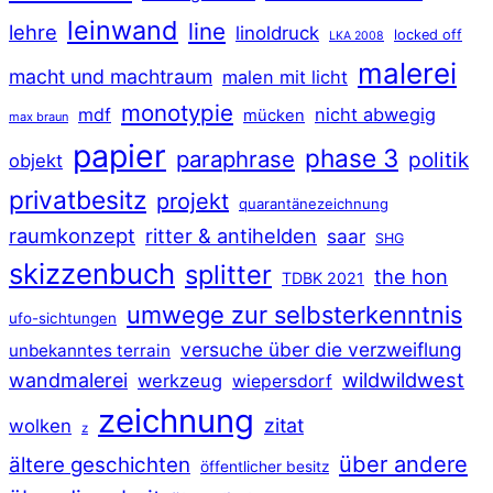
leinwand
line
lehre
linoldruck
locked off
LKA 2008
malerei
macht und machtraum
malen mit licht
monotypie
mdf
nicht abwegig
mücken
max braun
papier
phase 3
paraphrase
politik
objekt
privatbesitz
projekt
quarantänezeichnung
raumkonzept
ritter & antihelden
saar
SHG
skizzenbuch
splitter
the hon
TDBK 2021
umwege zur selbsterkenntnis
ufo-sichtungen
versuche über die verzweiflung
unbekanntes terrain
wildwildwest
wandmalerei
werkzeug
wiepersdorf
zeichnung
zitat
wolken
z
über andere
ältere geschichten
öffentlicher besitz