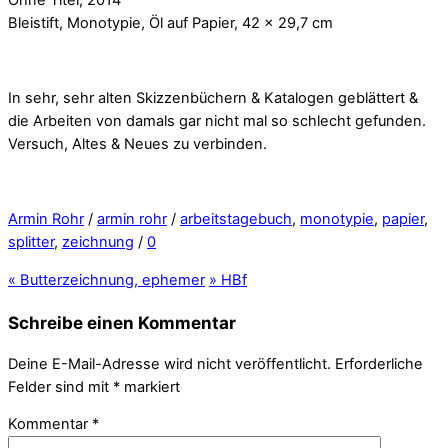
Bleistift, Monotypie, Öl auf Papier, 42 x 29,7 cm
In sehr, sehr alten Skizzenbüchern & Katalogen geblättert &
die Arbeiten von damals gar nicht mal so schlecht gefunden.
Versuch, Altes & Neues zu verbinden.
Armin Rohr
/
armin rohr
/
arbeitstagebuch
,
monotypie
,
papier
,
splitter
,
zeichnung
/
0
«
Butterzeichnung, ephemer
»
HBf
Schreibe einen Kommentar
Deine E-Mail-Adresse wird nicht veröffentlicht.
Erforderliche
Felder sind mit
*
markiert
Kommentar
*