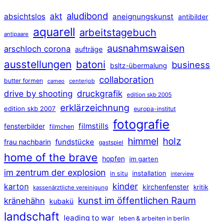
aludibond
akt
absichtslos
aneignungskunst
antibilder
aquarell
arbeitstagebuch
antipaare
ausnahmswaisen
arschloch corona
aufträge
ausstellungen
batoni
business
bsltz-übermalung
collaboration
butter formen
cameo
centerjob
druckgrafik
drive by shooting
edition skb 2005
erklärzeichnung
edition skb 2007
europa-institut
fotografie
filmstills
fensterbilder
filmchen
himmel
holz
frau nachbarin
fundstücke
gastspiel
home of the brave
hopfen
im garten
im zentrum der explosion
installation
in situ
interview
kinder
karton
kirchenfenster
kritik
kassenärztliche vereinigung
kunst im öffentlichen Raum
kränehähn
kubakü
landschaft
leading to war
leben & arbeiten in berlin