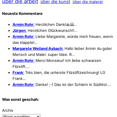
über die arbeit
über die kunst
über die malerei
Neueste Kommentare
Armin Rohr
:
Herzlichen Dank!🙏🤗…
Jürgen
:
Herzlichen Glückwunsch!!…
Armin Rohr
:
Liebe Margarete, würde mich freuen, wenn
das klappte!…
Margarete Weiland Asbach
:
Hallo lieber Armin du guter
Mensch und Maler. super Idee. R…
Armin Rohr
:
Merci Monsieur! Ich liebe schwarzen
Filzstift.…
Frank
:
Trés bien, die unterste Filzstiftzeichnung! LG
Frank…
Armin Rohr
:
Danke! ;-) Das ist der Schlern in Südtirol.…
Was sonst geschah:
Archiv