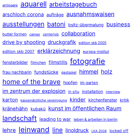
aquarell
arbeitstagebuch
antipaare
ausnahmswaisen
arschloch corona
aufträge
ausstellungen
batoni
business
bsltz-übermalung
collaboration
butter formen
cameo
centerjob
druckgrafik
drive by shooting
edition skb 2005
erklärzeichnung
edition skb 2007
europa-institut
fotografie
filmstills
fensterbilder
filmchen
himmel
holz
frau nachbarin
fundstücke
gastspiel
home of the brave
hopfen
im garten
im zentrum der explosion
installation
in situ
interview
kinder
karton
kirchenfenster
kritik
kassenärztliche vereinigung
kunst im öffentlichen Raum
kränehähn
kubakü
landschaft
leading to war
leben & arbeiten in berlin
leinwand
line
lehre
linoldruck
locked off
LKA 2008