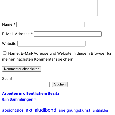
Name
*
E-Mail-Adresse
*
Website
Name, E-Mail-Adresse und Website in diesem Browser für
meinen nächsten Kommentar speichern.
Such!
Suchen
Arbeiten in öffentlichem Besitz
& in Sammlungen »
aludibond
akt
absichtslos
aneignungskunst
antibilder