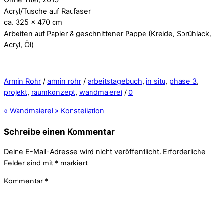
Acryl/Tusche auf Raufaser
ca. 325 x 470 cm
Arbeiten auf Papier & geschnittener Pappe (Kreide, Sprühlack,
Acryl, Öl)
Armin Rohr
/
armin rohr
/
arbeitstagebuch
,
in situ
,
phase 3
,
projekt
,
raumkonzept
,
wandmalerei
/
0
«
Wandmalerei
»
Konstellation
Schreibe einen Kommentar
Deine E-Mail-Adresse wird nicht veröffentlicht.
Erforderliche
Felder sind mit
*
markiert
Kommentar
*