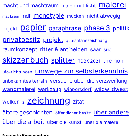
malerei
macht und machtraum
malen mit licht
monotypie
mdf
nicht abwegig
mücken
max braun
papier
phase 3
paraphrase
politik
objekt
privatbesitz
projekt
quarantänezeichnung
raumkonzept
ritter & antihelden
saar
SHG
skizzenbuch
splitter
the hon
TDBK 2021
umwege zur selbsterkenntnis
ufo-sichtungen
versuche über die verzweiflung
unbekanntes terrain
wildwildwest
wandmalerei
werkzeug
wiepersdorf
zeichnung
zitat
wolken
z
über andere
ältere geschichten
öffentlicher besitz
über die arbeit
über die kunst
über die malerei
Neueste Kommentare