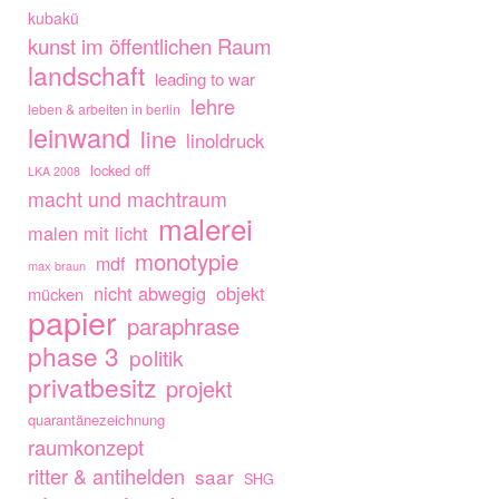
kubakü
kunst im öffentlichen Raum
landschaft
leading to war
lehre
leben & arbeiten in berlin
leinwand
line
linoldruck
locked off
LKA 2008
macht und machtraum
malerei
malen mit licht
monotypie
mdf
max braun
nicht abwegig
objekt
mücken
papier
paraphrase
phase 3
politik
privatbesitz
projekt
quarantänezeichnung
raumkonzept
ritter & antihelden
saar
SHG