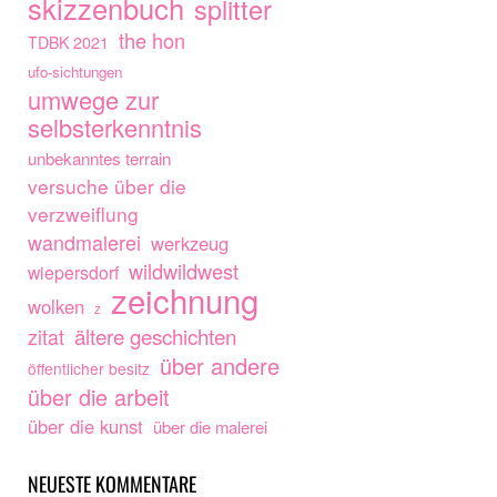
skizzenbuch
splitter
the hon
TDBK 2021
ufo-sichtungen
umwege zur
selbsterkenntnis
unbekanntes terrain
versuche über die
verzweiflung
wandmalerei
werkzeug
wildwildwest
wiepersdorf
zeichnung
wolken
z
ältere geschichten
zitat
über andere
öffentlicher besitz
über die arbeit
über die kunst
über die malerei
NEUESTE KOMMENTARE