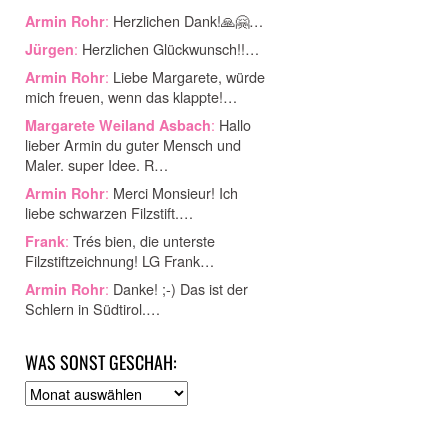
:
Herzlichen Dank!🙏🤗…
Armin Rohr
:
Herzlichen Glückwunsch!!…
Jürgen
:
Liebe Margarete, würde
Armin Rohr
mich freuen, wenn das klappte!…
:
Hallo
Margarete Weiland Asbach
lieber Armin du guter Mensch und
Maler. super Idee. R…
:
Merci Monsieur! Ich
Armin Rohr
liebe schwarzen Filzstift.…
:
Trés bien, die unterste
Frank
Filzstiftzeichnung! LG Frank…
:
Danke! ;-) Das ist der
Armin Rohr
Schlern in Südtirol.…
WAS SONST GESCHAH:
A
r
c