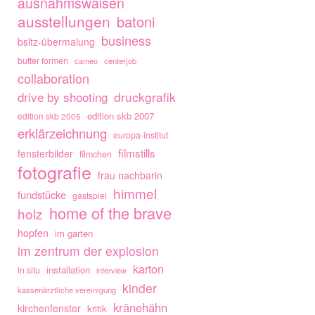
ausnahmswaisen
ausstellungen
batoni
business
bsltz-übermalung
butter formen
cameo
centerjob
collaboration
drive by shooting
druckgrafik
edition skb 2007
edition skb 2005
erklärzeichnung
europa-institut
filmstills
fensterbilder
filmchen
fotografie
frau nachbarin
himmel
fundstücke
gastspiel
home of the brave
holz
hopfen
im garten
im zentrum der explosion
karton
installation
in situ
interview
kinder
kassenärztliche vereinigung
kränehähn
kirchenfenster
kritik