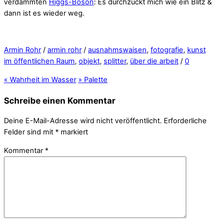
verdammten
Higgs-Boson
: Es durchzuckt mich wie ein Blitz &
dann ist es wieder weg.
Armin Rohr
/
armin rohr
/
ausnahmswaisen
,
fotografie
,
kunst
im öffentlichen Raum
,
objekt
,
splitter
,
über die arbeit
/
0
«
Wahrheit im Wasser
»
Palette
Schreibe einen Kommentar
Deine E-Mail-Adresse wird nicht veröffentlicht.
Erforderliche
Felder sind mit
*
markiert
Kommentar
*