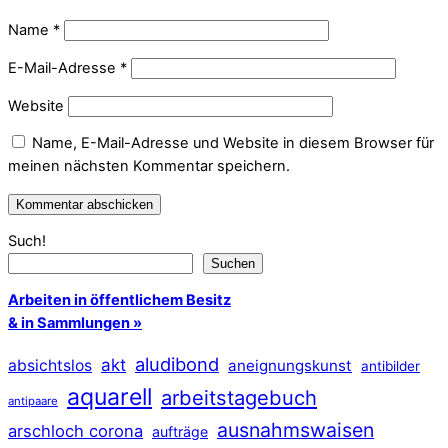
Name
*
E-Mail-Adresse
*
Website
Name, E-Mail-Adresse und Website in diesem Browser für
meinen nächsten Kommentar speichern.
Such!
Suchen
Arbeiten in öffentlichem Besitz
& in Sammlungen »
aludibond
akt
absichtslos
aneignungskunst
antibilder
aquarell
arbeitstagebuch
antipaare
ausnahmswaisen
arschloch corona
aufträge