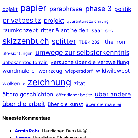
papier
phase 3
paraphrase
politik
objekt
privatbesitz
projekt
quarantänezeichnung
raumkonzept
ritter & antihelden
saar
SHG
skizzenbuch
splitter
the hon
TDBK 2021
umwege zur selbsterkenntnis
ufo-sichtungen
versuche über die verzweiflung
unbekanntes terrain
wildwildwest
wandmalerei
werkzeug
wiepersdorf
zeichnung
zitat
wolken
z
über andere
ältere geschichten
öffentlicher besitz
über die arbeit
über die kunst
über die malerei
Neueste Kommentare
Armin Rohr
:
Herzlichen Dank!🙏🤗…