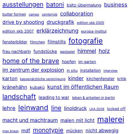
ausstellungen
batoni
business
bsltz-übermalung
collaboration
butter formen
cameo
centerjob
druckgrafik
drive by shooting
edition skb 2005
erklärzeichnung
edition skb 2007
europa-institut
fotografie
filmstills
fensterbilder
filmchen
himmel
holz
frau nachbarin
fundstücke
gastspiel
home of the brave
hopfen
im garten
im zentrum der explosion
installation
in situ
interview
kinder
karton
kirchenfenster
kritik
kassenärztliche vereinigung
kunst im öffentlichen Raum
kränehähn
kubakü
landschaft
leading to war
leben & arbeiten in berlin
leinwand
line
lehre
linoldruck
locked off
LKA 2008
malerei
macht und machtraum
malen mit licht
monotypie
mdf
nicht abwegig
mücken
max braun