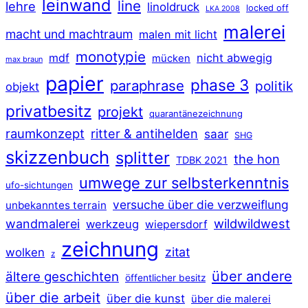
leinwand
line
lehre
linoldruck
locked off
LKA 2008
malerei
macht und machtraum
malen mit licht
monotypie
mdf
nicht abwegig
mücken
max braun
papier
phase 3
paraphrase
politik
objekt
privatbesitz
projekt
quarantänezeichnung
raumkonzept
ritter & antihelden
saar
SHG
skizzenbuch
splitter
the hon
TDBK 2021
umwege zur selbsterkenntnis
ufo-sichtungen
versuche über die verzweiflung
unbekanntes terrain
wildwildwest
wandmalerei
werkzeug
wiepersdorf
zeichnung
zitat
wolken
z
über andere
ältere geschichten
öffentlicher besitz
über die arbeit
über die kunst
über die malerei