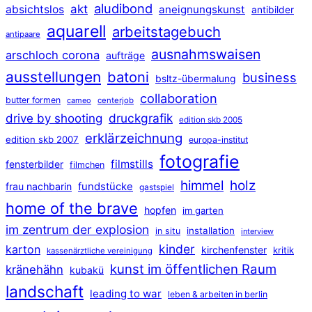
aludibond
akt
absichtslos
aneignungskunst
antibilder
aquarell
arbeitstagebuch
antipaare
ausnahmswaisen
arschloch corona
aufträge
ausstellungen
batoni
business
bsltz-übermalung
collaboration
butter formen
cameo
centerjob
druckgrafik
drive by shooting
edition skb 2005
erklärzeichnung
edition skb 2007
europa-institut
fotografie
filmstills
fensterbilder
filmchen
himmel
holz
frau nachbarin
fundstücke
gastspiel
home of the brave
hopfen
im garten
im zentrum der explosion
installation
in situ
interview
kinder
karton
kirchenfenster
kritik
kassenärztliche vereinigung
kunst im öffentlichen Raum
kränehähn
kubakü
landschaft
leading to war
leben & arbeiten in berlin