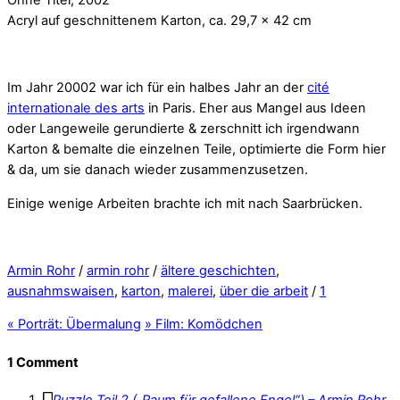
Acryl auf geschnittenem Karton, ca. 29,7 x 42 cm
Im Jahr 20002 war ich für ein halbes Jahr an der
cité
internationale des arts
in Paris. Eher aus Mangel aus Ideen
oder Langeweile gerundierte & zerschnitt ich irgendwann
Karton & bemalte die einzelnen Teile, optimierte die Form hier
& da, um sie danach wieder zusammenzusetzen.
Einige wenige Arbeiten brachte ich mit nach Saarbrücken.
Armin Rohr
/
armin rohr
/
ältere geschichten
,
ausnahmswaisen
,
karton
,
malerei
,
über die arbeit
/
1
«
Porträt: Übermalung
»
Film: Komödchen
1 Comment