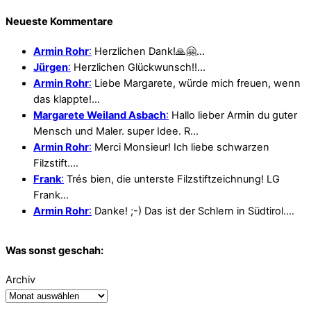
Neueste Kommentare
Armin Rohr
:
Herzlichen Dank!🙏🤗…
Jürgen
:
Herzlichen Glückwunsch!!…
Armin Rohr
:
Liebe Margarete, würde mich freuen, wenn
das klappte!…
Margarete Weiland Asbach
:
Hallo lieber Armin du guter
Mensch und Maler. super Idee. R…
Armin Rohr
:
Merci Monsieur! Ich liebe schwarzen
Filzstift.…
Frank
:
Trés bien, die unterste Filzstiftzeichnung! LG
Frank…
Armin Rohr
:
Danke! ;-) Das ist der Schlern in Südtirol.…
Was sonst geschah:
Archiv