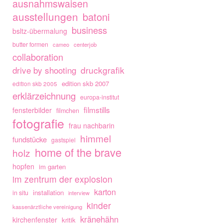
ausnahmswaisen
ausstellungen
batoni
business
bsltz-übermalung
butter formen
cameo
centerjob
collaboration
drive by shooting
druckgrafik
edition skb 2007
edition skb 2005
erklärzeichnung
europa-institut
filmstills
fensterbilder
filmchen
fotografie
frau nachbarin
himmel
fundstücke
gastspiel
home of the brave
holz
hopfen
im garten
im zentrum der explosion
karton
installation
in situ
interview
kinder
kassenärztliche vereinigung
kränehähn
kirchenfenster
kritik