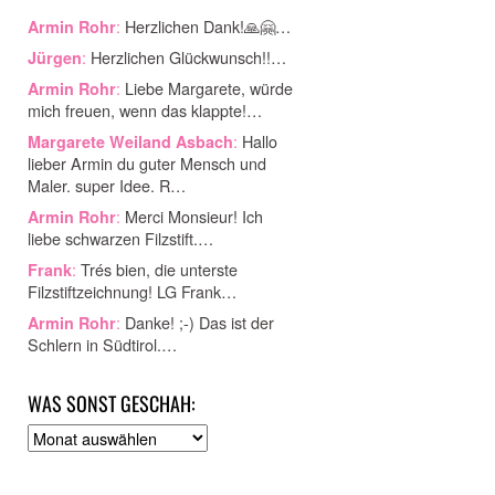
:
Herzlichen Dank!🙏🤗…
Armin Rohr
:
Herzlichen Glückwunsch!!…
Jürgen
:
Liebe Margarete, würde
Armin Rohr
mich freuen, wenn das klappte!…
:
Hallo
Margarete Weiland Asbach
lieber Armin du guter Mensch und
Maler. super Idee. R…
:
Merci Monsieur! Ich
Armin Rohr
liebe schwarzen Filzstift.…
:
Trés bien, die unterste
Frank
Filzstiftzeichnung! LG Frank…
:
Danke! ;-) Das ist der
Armin Rohr
Schlern in Südtirol.…
WAS SONST GESCHAH:
A
r
c