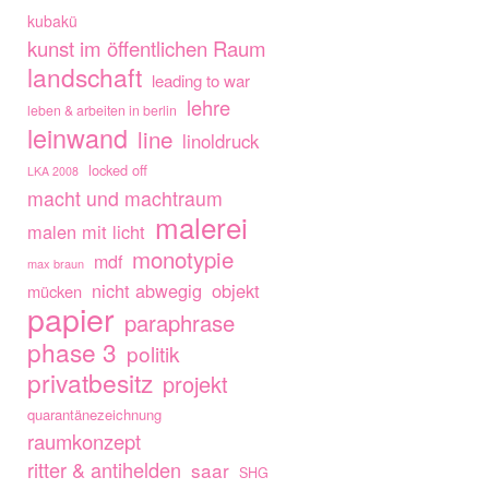
kubakü
kunst im öffentlichen Raum
landschaft
leading to war
lehre
leben & arbeiten in berlin
leinwand
line
linoldruck
locked off
LKA 2008
macht und machtraum
malerei
malen mit licht
monotypie
mdf
max braun
nicht abwegig
objekt
mücken
papier
paraphrase
phase 3
politik
privatbesitz
projekt
quarantänezeichnung
raumkonzept
ritter & antihelden
saar
SHG