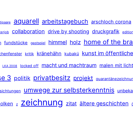
aquarell
arbeitstagebuch
arschloch corona
tipaare
collaboration
druckgrafik
drive by shooting
terjob
editio
home of the br
himmel
holz
n
fundstücke
gastspiel
kunst im öffentlic
kränehähn
rchenfenster
kubakü
kritik
macht und machtraum
malen mit lich
locked off
LKA 2008
se 3
privatbesitz
projekt
politik
quarantänezeichnu
umwege zur selbsterkenntnis
unbeka
sichtungen
zeichnung
ältere geschichten
zitat
olken
z