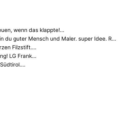
euen, wenn das klappte!…
min du guter Mensch und Maler. super Idee. R…
zen Filzstift.…
nung! LG Frank…
 Südtirol.…