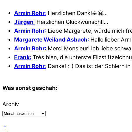
Armin Rohr
:
Herzlichen Dank!🙏🤗…
Jürgen
:
Herzlichen Glückwunsch!!…
Armin Rohr
:
Liebe Margarete, würde mich fr
Margarete Weiland Asbach
:
Hallo lieber Ar
Armin Rohr
:
Merci Monsieur! Ich liebe schwar
Frank
:
Trés bien, die unterste Filzstiftzeich
Armin Rohr
:
Danke! ;-) Das ist der Schlern in
Was sonst geschah:
Archiv
↑