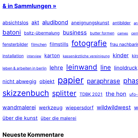
& in Sammlungen »
aludibond
akt
absichtslos
aneignungskunst
antibilder
an
batoni
business
bsltz-übermalung
butter formen
cameo
cen
fotografie
filmstills
fensterbilder
frau nachbari
filmchen
kinder
karton
ki
installation
interview
kassenärztliche vereinigung
leinwand
line
lehre
linoldruck
leben & arbeiten in berlin
papier
pha
paraphrase
nicht abwegig
objekt
skizzenbuch
splitter
the hon
TDBK 2021
ufo-
wildwildwest
wandmalerei
werkzeug
w
wiepersdorf
über die kunst
über die malerei
Neueste Kommentare