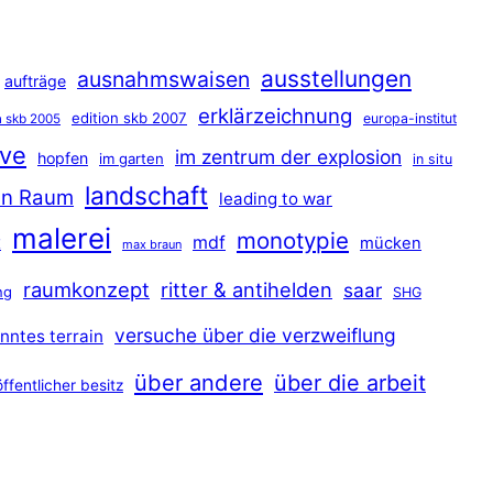
ausstellungen
ausnahmswaisen
aufträge
erklärzeichnung
edition skb 2007
europa-institut
n skb 2005
ave
im zentrum der explosion
hopfen
im garten
in situ
landschaft
hen Raum
leading to war
malerei
monotypie
t
mdf
mücken
max braun
raumkonzept
ritter & antihelden
saar
ng
SHG
versuche über die verzweiflung
nntes terrain
über andere
über die arbeit
öffentlicher besitz