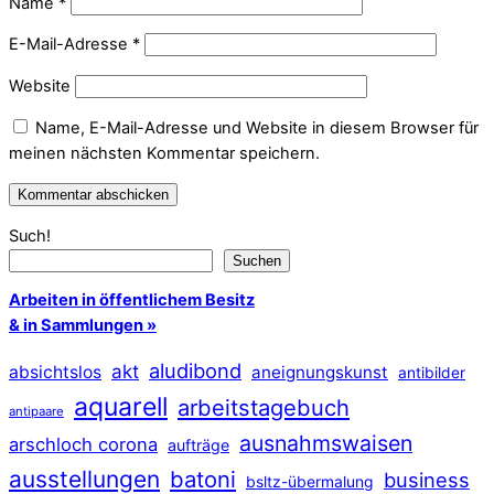
Name
*
E-Mail-Adresse
*
Website
Name, E-Mail-Adresse und Website in diesem Browser für
meinen nächsten Kommentar speichern.
Such!
Suchen
Arbeiten in öffentlichem Besitz
& in Sammlungen »
aludibond
akt
absichtslos
aneignungskunst
antibilder
aquarell
arbeitstagebuch
antipaare
ausnahmswaisen
arschloch corona
aufträge
ausstellungen
batoni
business
bsltz-übermalung