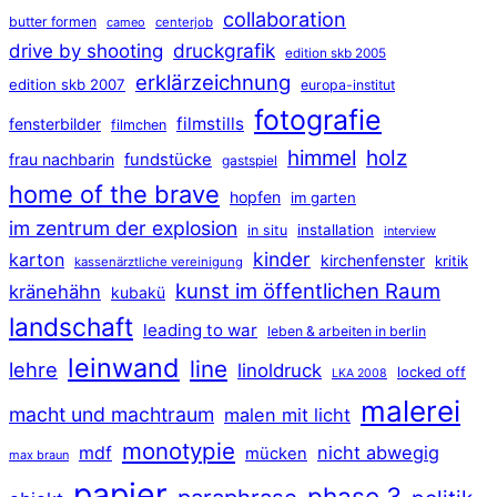
collaboration
butter formen
cameo
centerjob
druckgrafik
drive by shooting
edition skb 2005
erklärzeichnung
edition skb 2007
europa-institut
fotografie
filmstills
fensterbilder
filmchen
himmel
holz
frau nachbarin
fundstücke
gastspiel
home of the brave
hopfen
im garten
im zentrum der explosion
installation
in situ
interview
kinder
karton
kirchenfenster
kritik
kassenärztliche vereinigung
kunst im öffentlichen Raum
kränehähn
kubakü
landschaft
leading to war
leben & arbeiten in berlin
leinwand
line
lehre
linoldruck
locked off
LKA 2008
malerei
macht und machtraum
malen mit licht
monotypie
mdf
nicht abwegig
mücken
max braun
papier
phase 3