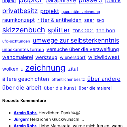
paraphrase
politik
objekt
privatbesitz
projekt
quarantänezeichnung
raumkonzept
ritter & antihelden
saar
SHG
skizzenbuch
splitter
the hon
TDBK 2021
umwege zur selbsterkenntnis
ufo-sichtungen
versuche über die verzweiflung
unbekanntes terrain
wildwildwest
wandmalerei
werkzeug
wiepersdorf
zeichnung
zitat
wolken
z
über andere
ältere geschichten
öffentlicher besitz
über die arbeit
über die kunst
über die malerei
Neueste Kommentare
Armin Rohr
:
Herzlichen Dank!🙏🤗…
Jürgen
:
Herzlichen Glückwunsch!!…
Armin Rohr
:
Liebe Margarete, würde mich freuen, wenn