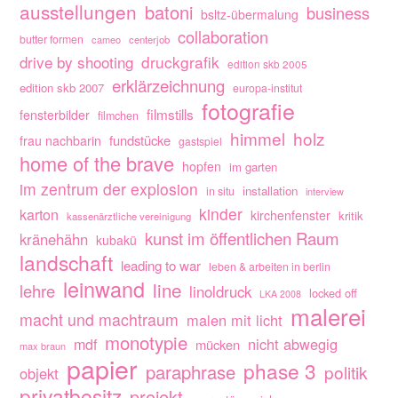
ausstellungen
batoni
business
bsltz-übermalung
collaboration
butter formen
cameo
centerjob
drive by shooting
druckgrafik
edition skb 2005
erklärzeichnung
edition skb 2007
europa-institut
fotografie
filmstills
fensterbilder
filmchen
himmel
holz
fundstücke
frau nachbarin
gastspiel
home of the brave
hopfen
im garten
im zentrum der explosion
installation
in situ
interview
kinder
karton
kirchenfenster
kritik
kassenärztliche vereinigung
kunst im öffentlichen Raum
kränehähn
kubakü
landschaft
leading to war
leben & arbeiten in berlin
leinwand
line
lehre
linoldruck
locked off
LKA 2008
malerei
macht und machtraum
malen mit licht
monotypie
nicht abwegig
mdf
mücken
max braun
papier
phase 3
paraphrase
politik
objekt
privatbesitz
projekt