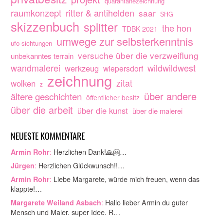
quarantänezeichnung
raumkonzept
ritter & antihelden
saar
SHG
skizzenbuch
splitter
the hon
TDBK 2021
umwege zur selbsterkenntnis
ufo-sichtungen
versuche über die verzweiflung
unbekanntes terrain
wandmalerei
wildwildwest
werkzeug
wiepersdorf
zeichnung
zitat
wolken
z
über andere
ältere geschichten
öffentlicher besitz
über die arbeit
über die kunst
über die malerei
NEUESTE KOMMENTARE
:
Herzlichen Dank!🙏🤗…
Armin Rohr
:
Herzlichen Glückwunsch!!…
Jürgen
:
Liebe Margarete, würde mich freuen, wenn das
Armin Rohr
klappte!…
:
Hallo lieber Armin du guter
Margarete Weiland Asbach
Mensch und Maler. super Idee. R…