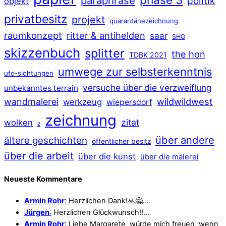
paraphrase
politik
objekt
privatbesitz
projekt
quarantänezeichnung
raumkonzept
ritter & antihelden
saar
SHG
skizzenbuch
splitter
the hon
TDBK 2021
umwege zur selbsterkenntnis
ufo-sichtungen
versuche über die verzweiflung
unbekanntes terrain
wildwildwest
wandmalerei
werkzeug
wiepersdorf
zeichnung
zitat
wolken
z
über andere
ältere geschichten
öffentlicher besitz
über die arbeit
über die kunst
über die malerei
Neueste Kommentare
Armin Rohr
:
Herzlichen Dank!🙏🤗…
Jürgen
:
Herzlichen Glückwunsch!!…
Armin Rohr
:
Liebe Margarete, würde mich freuen, wenn