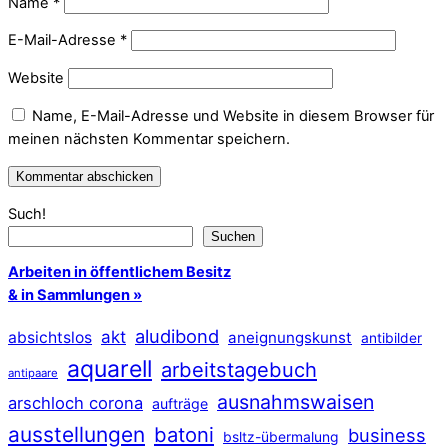
Name
*
E-Mail-Adresse
*
Website
Name, E-Mail-Adresse und Website in diesem Browser für
meinen nächsten Kommentar speichern.
Such!
Suchen
Arbeiten in öffentlichem Besitz
& in Sammlungen »
aludibond
akt
absichtslos
aneignungskunst
antibilder
aquarell
arbeitstagebuch
antipaare
ausnahmswaisen
arschloch corona
aufträge
ausstellungen
batoni
business
bsltz-übermalung