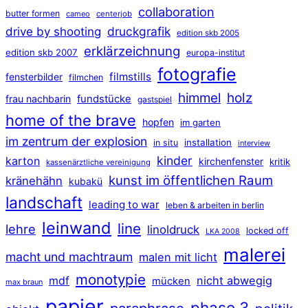
collaboration
butter formen
cameo
centerjob
druckgrafik
drive by shooting
edition skb 2005
erklärzeichnung
edition skb 2007
europa-institut
fotografie
filmstills
fensterbilder
filmchen
himmel
holz
frau nachbarin
fundstücke
gastspiel
home of the brave
hopfen
im garten
im zentrum der explosion
installation
in situ
interview
kinder
karton
kirchenfenster
kritik
kassenärztliche vereinigung
kunst im öffentlichen Raum
kränehähn
kubakü
landschaft
leading to war
leben & arbeiten in berlin
leinwand
line
lehre
linoldruck
locked off
LKA 2008
malerei
macht und machtraum
malen mit licht
monotypie
mdf
nicht abwegig
mücken
max braun
papier
phase 3