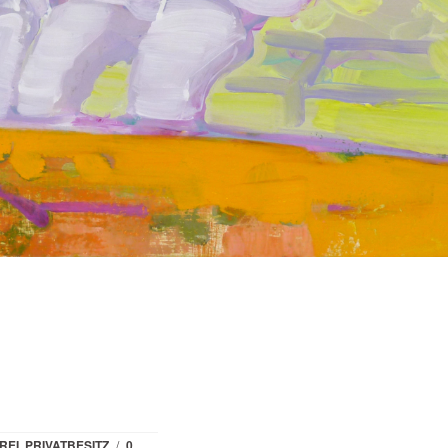
REI
,
PRIVATBESITZ
/
0