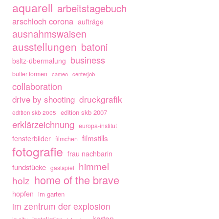
aquarell
arbeitstagebuch
arschloch corona
aufträge
ausnahmswaisen
ausstellungen
batoni
business
bsltz-übermalung
butter formen
cameo
centerjob
collaboration
drive by shooting
druckgrafik
edition skb 2007
edition skb 2005
erklärzeichnung
europa-institut
filmstills
fensterbilder
filmchen
fotografie
frau nachbarin
himmel
fundstücke
gastspiel
home of the brave
holz
hopfen
im garten
im zentrum der explosion
karton