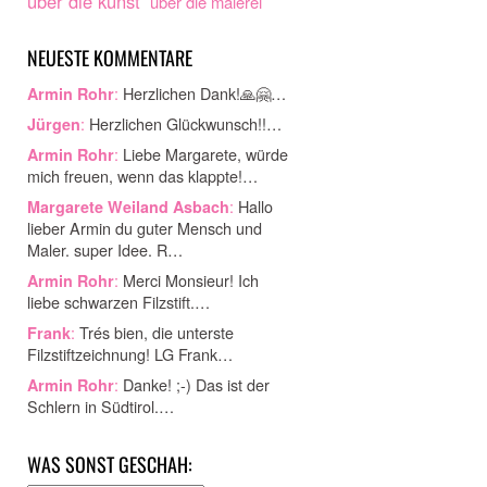
über die kunst
über die malerei
NEUESTE KOMMENTARE
:
Herzlichen Dank!🙏🤗…
Armin Rohr
:
Herzlichen Glückwunsch!!…
Jürgen
:
Liebe Margarete, würde
Armin Rohr
mich freuen, wenn das klappte!…
:
Hallo
Margarete Weiland Asbach
lieber Armin du guter Mensch und
Maler. super Idee. R…
:
Merci Monsieur! Ich
Armin Rohr
liebe schwarzen Filzstift.…
:
Trés bien, die unterste
Frank
Filzstiftzeichnung! LG Frank…
:
Danke! ;-) Das ist der
Armin Rohr
Schlern in Südtirol.…
WAS SONST GESCHAH: