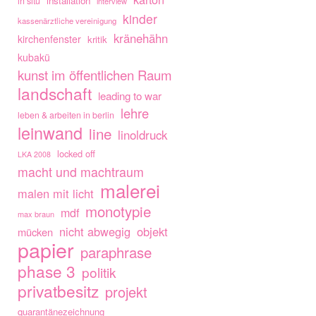
installation
in situ
interview
kinder
kassenärztliche vereinigung
kränehähn
kirchenfenster
kritik
kubakü
kunst im öffentlichen Raum
landschaft
leading to war
lehre
leben & arbeiten in berlin
leinwand
line
linoldruck
locked off
LKA 2008
macht und machtraum
malerei
malen mit licht
monotypie
mdf
max braun
nicht abwegig
objekt
mücken
papier
paraphrase
phase 3
politik
privatbesitz
projekt
quarantänezeichnung