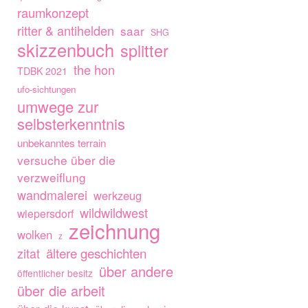
raumkonzept
ritter & antihelden
saar
SHG
skizzenbuch
splitter
the hon
TDBK 2021
ufo-sichtungen
umwege zur
selbsterkenntnis
unbekanntes terrain
versuche über die
verzweiflung
wandmalerei
werkzeug
wildwildwest
wiepersdorf
zeichnung
wolken
z
ältere geschichten
zitat
über andere
öffentlicher besitz
über die arbeit