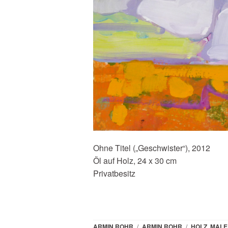
Ohne Titel („Geschwister“), 2012
Öl auf Holz, 24 x 30 cm
Privatbesitz
ARMIN ROHR
/
ARMIN ROHR
/
HOLZ
,
MALE