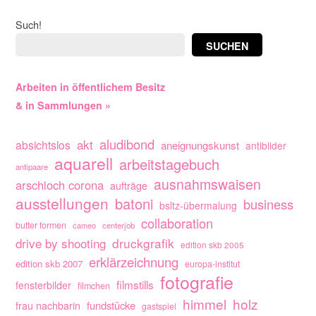
Such!
SUCHEN
Arbeiten in öffentlichem Besitz
& in Sammlungen »
aludibond
akt
absichtslos
aneignungskunst
antibilder
aquarell
arbeitstagebuch
antipaare
ausnahmswaisen
arschloch corona
aufträge
ausstellungen
batoni
business
bsltz-übermalung
collaboration
butter formen
cameo
centerjob
drive by shooting
druckgrafik
edition skb 2005
erklärzeichnung
edition skb 2007
europa-institut
fotografie
filmstills
fensterbilder
filmchen
himmel
holz
fundstücke
frau nachbarin
gastspiel