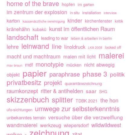
home of the brave
hopfen
im garten
im zentrum der explosion
installation
in situ
interview
kinder
karton
kirchenfenster
kritik
kassenärztliche vereinigung
kunst im öffentlichen Raum
kränehähn
kubakü
landschaft
leading to war
leben & arbeiten in berlin
leinwand
line
lehre
linoldruck
locked off
LKA 2008
malerei
macht und machtraum
malen mit licht
monotypie
nicht abwegig
mdf
mücken
max braun
papier
phase 3
paraphrase
politik
objekt
privatbesitz
projekt
quarantänezeichnung
raumkonzept
ritter & antihelden
saar
SHG
skizzenbuch
splitter
the hon
TDBK 2021
umwege zur selbsterkenntnis
ufo-sichtungen
versuche über die verzweiflung
unbekanntes terrain
wandmalerei
wildwildwest
werkzeug
wiepersdorf
zeichnung
zitat
wolken
z