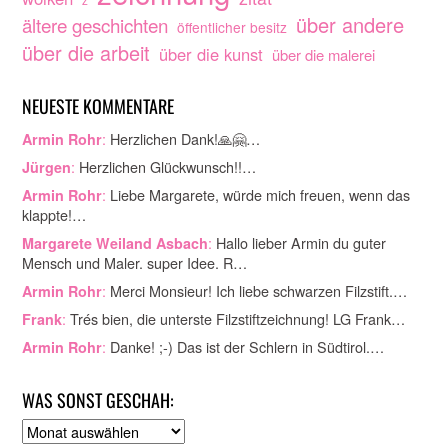
über andere
ältere geschichten
öffentlicher besitz
über die arbeit
über die kunst
über die malerei
NEUESTE KOMMENTARE
:
Herzlichen Dank!🙏🤗…
Armin Rohr
:
Herzlichen Glückwunsch!!…
Jürgen
:
Liebe Margarete, würde mich freuen, wenn das
Armin Rohr
klappte!…
:
Hallo lieber Armin du guter
Margarete Weiland Asbach
Mensch und Maler. super Idee. R…
:
Merci Monsieur! Ich liebe schwarzen Filzstift.…
Armin Rohr
:
Trés bien, die unterste Filzstiftzeichnung! LG Frank…
Frank
:
Danke! ;-) Das ist der Schlern in Südtirol.…
Armin Rohr
WAS SONST GESCHAH:
A