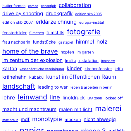
collaboration
butter formen
cameo
centerjob
druckgrafik
drive by shooting
edition skb 2005
erklärzeichnung
edition skb 2007
europa-institut
fotografie
filmstills
fensterbilder
filmchen
himmel
holz
frau nachbarin
fundstücke
gastspiel
home of the brave
hopfen
im garten
im zentrum der explosion
installation
in situ
interview
kinder
karton
kirchenfenster
kritik
kassenärztliche vereinigung
kunst im öffentlichen Raum
kränehähn
kubakü
landschaft
leading to war
leben & arbeiten in berlin
leinwand
line
lehre
linoldruck
locked off
LKA 2008
malerei
macht und machtraum
malen mit licht
monotypie
mdf
nicht abwegig
mücken
max braun
papier
phase 3