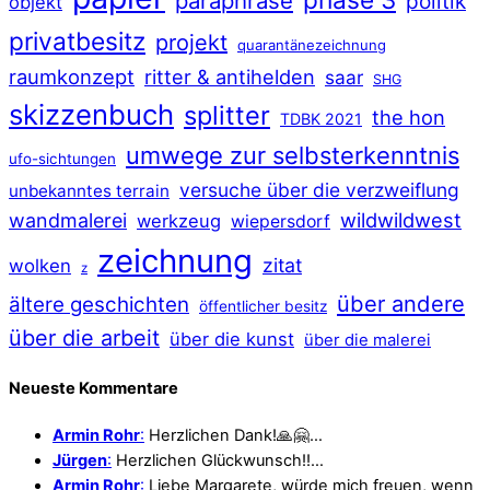
paraphrase
politik
objekt
privatbesitz
projekt
quarantänezeichnung
raumkonzept
ritter & antihelden
saar
SHG
skizzenbuch
splitter
the hon
TDBK 2021
umwege zur selbsterkenntnis
ufo-sichtungen
versuche über die verzweiflung
unbekanntes terrain
wildwildwest
wandmalerei
werkzeug
wiepersdorf
zeichnung
zitat
wolken
z
über andere
ältere geschichten
öffentlicher besitz
über die arbeit
über die kunst
über die malerei
Neueste Kommentare
Armin Rohr
:
Herzlichen Dank!🙏🤗…
Jürgen
:
Herzlichen Glückwunsch!!…
Armin Rohr
:
Liebe Margarete, würde mich freuen, wenn