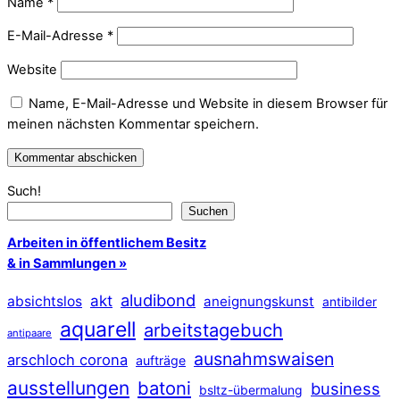
Name
*
E-Mail-Adresse
*
Website
Name, E-Mail-Adresse und Website in diesem Browser für
meinen nächsten Kommentar speichern.
Such!
Suchen
Arbeiten in öffentlichem Besitz
& in Sammlungen »
aludibond
akt
absichtslos
aneignungskunst
antibilder
aquarell
arbeitstagebuch
antipaare
ausnahmswaisen
arschloch corona
aufträge
ausstellungen
batoni
business
bsltz-übermalung