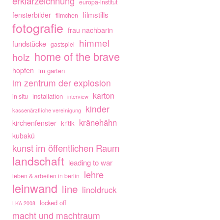
erklärzeichnung
europa-institut
filmstills
fensterbilder
filmchen
fotografie
frau nachbarin
himmel
fundstücke
gastspiel
home of the brave
holz
hopfen
im garten
im zentrum der explosion
karton
installation
in situ
interview
kinder
kassenärztliche vereinigung
kränehähn
kirchenfenster
kritik
kubakü
kunst im öffentlichen Raum
landschaft
leading to war
lehre
leben & arbeiten in berlin
leinwand
line
linoldruck
locked off
LKA 2008
macht und machtraum