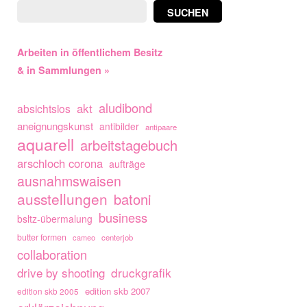
SUCHEN
Arbeiten in öffentlichem Besitz
& in Sammlungen »
aludibond
akt
absichtslos
aneignungskunst
antibilder
antipaare
aquarell
arbeitstagebuch
arschloch corona
aufträge
ausnahmswaisen
ausstellungen
batoni
business
bsltz-übermalung
butter formen
cameo
centerjob
collaboration
drive by shooting
druckgrafik
edition skb 2007
edition skb 2005