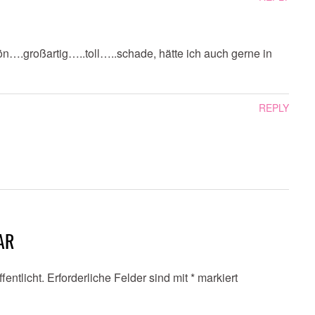
chön….großartig…..toll…..schade, hätte ich auch gerne in
REPLY
AR
fentlicht.
Erforderliche Felder sind mit
*
markiert