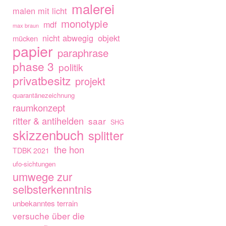
malerei
malen mit licht
monotypie
mdf
max braun
nicht abwegig
objekt
mücken
papier
paraphrase
phase 3
politik
privatbesitz
projekt
quarantänezeichnung
raumkonzept
ritter & antihelden
saar
SHG
skizzenbuch
splitter
the hon
TDBK 2021
ufo-sichtungen
umwege zur
selbsterkenntnis
unbekanntes terrain
versuche über die