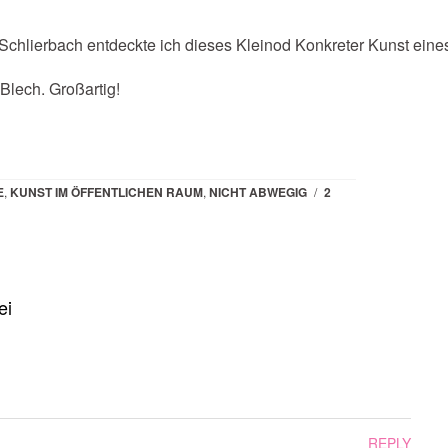
chlierbach entdeckte ich dieses Kleinod Konkreter Kunst eine
Blech. Großartig!
E
,
KUNST IM ÖFFENTLICHEN RAUM
,
NICHT ABWEGIG
/
2
ei
REPLY