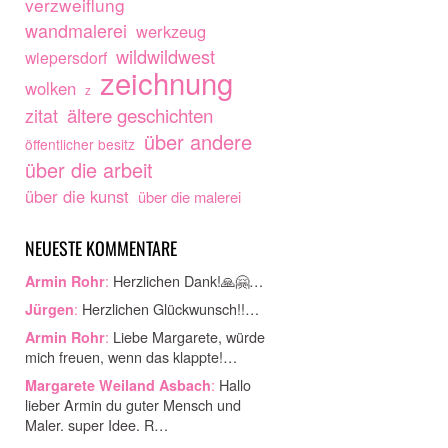
verzweiflung
wandmalerei
werkzeug
wildwildwest
wiepersdorf
zeichnung
wolken
z
ältere geschichten
zitat
über andere
öffentlicher besitz
über die arbeit
über die kunst
über die malerei
NEUESTE KOMMENTARE
:
Herzlichen Dank!🙏🤗…
Armin Rohr
:
Herzlichen Glückwunsch!!…
Jürgen
:
Liebe Margarete, würde
Armin Rohr
mich freuen, wenn das klappte!…
:
Hallo
Margarete Weiland Asbach
lieber Armin du guter Mensch und
Maler. super Idee. R…