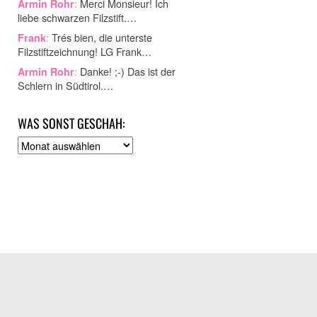
:
Merci Monsieur! Ich
Armin Rohr
liebe schwarzen Filzstift.…
:
Trés bien, die unterste
Frank
Filzstiftzeichnung! LG Frank…
:
Danke! ;-) Das ist der
Armin Rohr
Schlern in Südtirol.…
WAS SONST GESCHAH:
A
r
c
h
i
v