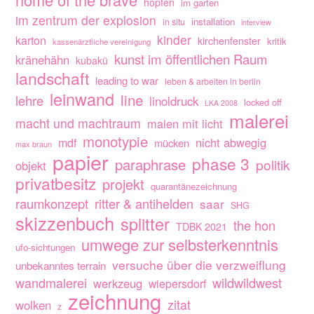
hopfen
im garten
im zentrum der explosion
installation
in situ
interview
kinder
karton
kirchenfenster
kritik
kassenärztliche vereinigung
kunst im öffentlichen Raum
kränehähn
kubakü
landschaft
leading to war
leben & arbeiten in berlin
leinwand
line
lehre
linoldruck
locked off
LKA 2008
malerei
macht und machtraum
malen mit licht
monotypie
nicht abwegig
mdf
mücken
max braun
papier
phase 3
paraphrase
politik
objekt
privatbesitz
projekt
quarantänezeichnung
raumkonzept
ritter & antihelden
saar
SHG
skizzenbuch
splitter
the hon
TDBK 2021
umwege zur selbsterkenntnis
ufo-sichtungen
versuche über die verzweiflung
unbekanntes terrain
wandmalerei
wildwildwest
werkzeug
wiepersdorf
zeichnung
zitat
wolken
z