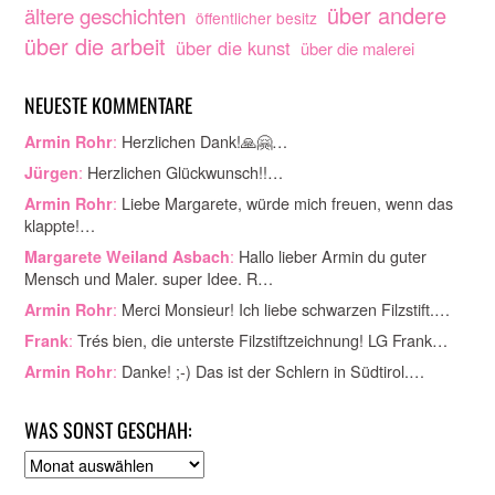
über andere
ältere geschichten
öffentlicher besitz
über die arbeit
über die kunst
über die malerei
NEUESTE KOMMENTARE
:
Herzlichen Dank!🙏🤗…
Armin Rohr
:
Herzlichen Glückwunsch!!…
Jürgen
:
Liebe Margarete, würde mich freuen, wenn das
Armin Rohr
klappte!…
:
Hallo lieber Armin du guter
Margarete Weiland Asbach
Mensch und Maler. super Idee. R…
:
Merci Monsieur! Ich liebe schwarzen Filzstift.…
Armin Rohr
:
Trés bien, die unterste Filzstiftzeichnung! LG Frank…
Frank
:
Danke! ;-) Das ist der Schlern in Südtirol.…
Armin Rohr
WAS SONST GESCHAH:
A
r