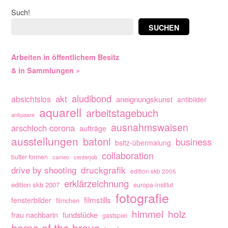
Such!
SUCHEN
Arbeiten in öffentlichem Besitz
& in Sammlungen »
aludibond
akt
absichtslos
aneignungskunst
antibilder
aquarell
arbeitstagebuch
antipaare
ausnahmswaisen
arschloch corona
aufträge
ausstellungen
batoni
business
bsltz-übermalung
collaboration
butter formen
cameo
centerjob
drive by shooting
druckgrafik
edition skb 2005
erklärzeichnung
edition skb 2007
europa-institut
fotografie
filmstills
fensterbilder
filmchen
himmel
holz
fundstücke
frau nachbarin
gastspiel
home of the brave