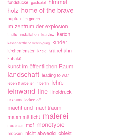
himmel
fundstücke
gastspiel
home of the brave
holz
hopfen
im garten
im zentrum der explosion
karton
installation
in situ
interview
kinder
kassenärztliche vereinigung
kränehähn
kirchenfenster
kritik
kubakü
kunst im öffentlichen Raum
landschaft
leading to war
lehre
leben & arbeiten in berlin
leinwand
line
linoldruck
locked off
LKA 2008
macht und machtraum
malerei
malen mit licht
monotypie
mdf
max braun
nicht abwegig
objekt
mücken