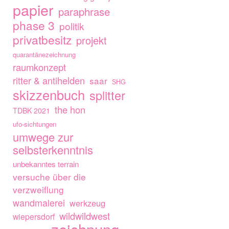
papier
paraphrase
phase 3
politik
privatbesitz
projekt
quarantänezeichnung
raumkonzept
ritter & antihelden
saar
SHG
skizzenbuch
splitter
the hon
TDBK 2021
ufo-sichtungen
umwege zur
selbsterkenntnis
unbekanntes terrain
versuche über die
verzweiflung
wandmalerei
werkzeug
wildwildwest
wiepersdorf
zeichnung