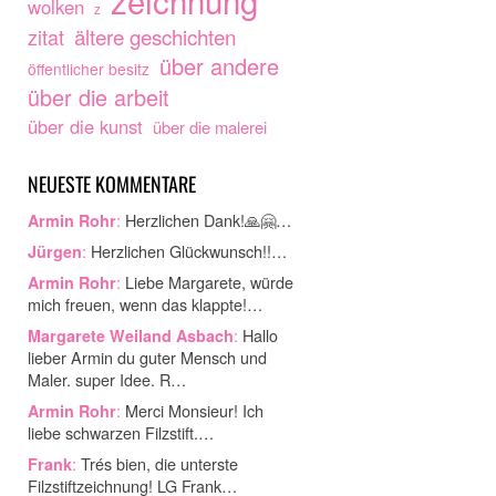
wolken
z
ältere geschichten
zitat
über andere
öffentlicher besitz
über die arbeit
über die kunst
über die malerei
NEUESTE KOMMENTARE
:
Herzlichen Dank!🙏🤗…
Armin Rohr
:
Herzlichen Glückwunsch!!…
Jürgen
:
Liebe Margarete, würde
Armin Rohr
mich freuen, wenn das klappte!…
:
Hallo
Margarete Weiland Asbach
lieber Armin du guter Mensch und
Maler. super Idee. R…
:
Merci Monsieur! Ich
Armin Rohr
liebe schwarzen Filzstift.…
:
Trés bien, die unterste
Frank
Filzstiftzeichnung! LG Frank…