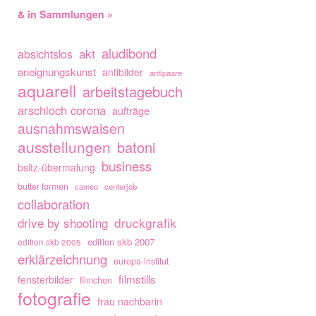
& in Sammlungen »
aludibond
akt
absichtslos
aneignungskunst
antibilder
antipaare
aquarell
arbeitstagebuch
arschloch corona
aufträge
ausnahmswaisen
ausstellungen
batoni
business
bsltz-übermalung
butter formen
cameo
centerjob
collaboration
drive by shooting
druckgrafik
edition skb 2007
edition skb 2005
erklärzeichnung
europa-institut
filmstills
fensterbilder
filmchen
fotografie
frau nachbarin